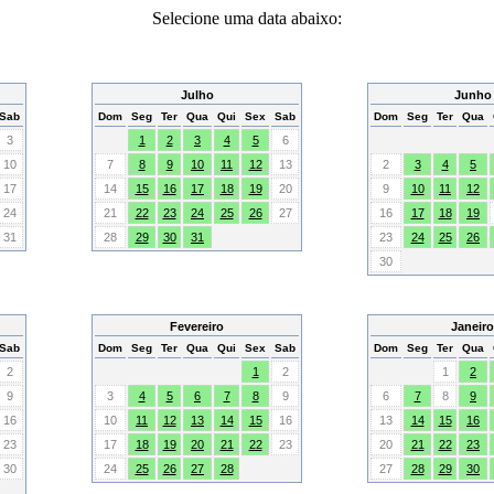
Selecione uma data abaixo:
Julho
Junho
Sab
Dom
Seg
Ter
Qua
Qui
Sex
Sab
Dom
Seg
Ter
Qua
3
1
2
3
4
5
6
10
7
8
9
10
11
12
13
2
3
4
5
17
14
15
16
17
18
19
20
9
10
11
12
24
21
22
23
24
25
26
27
16
17
18
19
31
28
29
30
31
23
24
25
26
30
Fevereiro
Janeiro
Sab
Dom
Seg
Ter
Qua
Qui
Sex
Sab
Dom
Seg
Ter
Qua
2
1
2
1
2
9
3
4
5
6
7
8
9
6
7
8
9
16
10
11
12
13
14
15
16
13
14
15
16
23
17
18
19
20
21
22
23
20
21
22
23
30
24
25
26
27
28
27
28
29
30