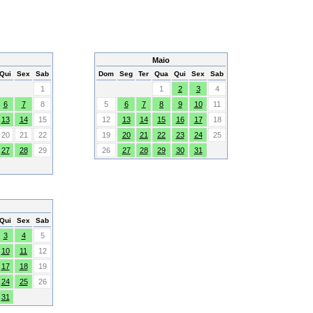
Maio
Qui
Sex
Sab
Dom
Seg
Ter
Qua
Qui
Sex
Sab
1
1
2
3
4
6
7
8
5
6
7
8
9
10
11
13
14
15
12
13
14
15
16
17
18
20
21
22
19
20
21
22
23
24
25
27
28
29
26
27
28
29
30
31
Qui
Sex
Sab
3
4
5
10
11
12
17
18
19
24
25
26
31