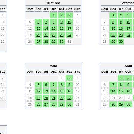
Outubro
Setembr
Sab
Dom
Seg
Ter
Qua
Qui
Sex
Sab
Dom
Seg
Ter
Qua
1
1
2
3
4
1
2
3
8
5
6
7
8
9
10
11
7
8
9
10
15
12
13
14
15
16
17
18
14
15
16
17
22
19
20
21
22
23
24
25
21
22
23
24
29
26
27
28
29
30
31
28
29
30
Maio
Abril
Sab
Dom
Seg
Ter
Qua
Qui
Sex
Sab
Dom
Seg
Ter
Qua
7
1
2
3
1
2
14
4
5
6
7
8
9
10
6
7
8
9
21
11
12
13
14
15
16
17
13
14
15
16
28
18
19
20
21
22
23
24
20
21
22
23
25
26
27
28
29
30
31
27
28
29
30