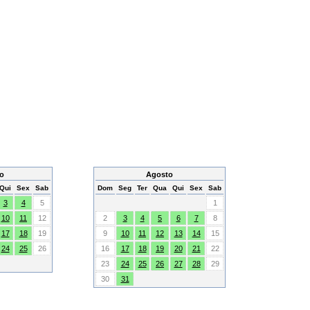
o
Agosto
Qui
Sex
Sab
Dom
Seg
Ter
Qua
Qui
Sex
Sab
3
4
5
1
10
11
12
2
3
4
5
6
7
8
17
18
19
9
10
11
12
13
14
15
24
25
26
16
17
18
19
20
21
22
23
24
25
26
27
28
29
30
31