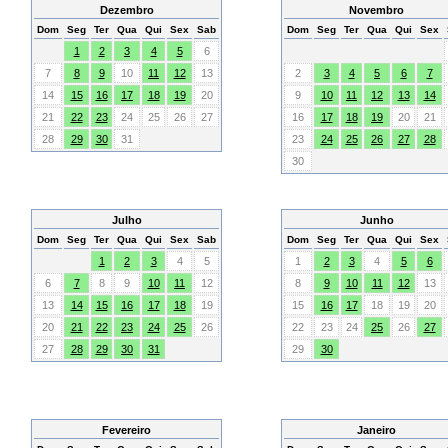
Dezembro
Novembro
Dom
Seg
Ter
Qua
Qui
Sex
Sab
Dom
Seg
Ter
Qua
Qui
Sex
1
2
3
4
5
6
7
8
9
10
11
12
13
2
3
4
5
6
7
14
15
16
17
18
19
20
9
10
11
12
13
14
21
22
23
24
25
26
27
16
17
18
19
20
21
28
29
30
31
23
24
25
26
27
28
30
Julho
Junho
Dom
Seg
Ter
Qua
Qui
Sex
Sab
Dom
Seg
Ter
Qua
Qui
Sex
1
2
3
4
5
1
2
3
4
5
6
6
7
8
9
10
11
12
8
9
10
11
12
13
13
14
15
16
17
18
19
15
16
17
18
19
20
20
21
22
23
24
25
26
22
23
24
25
26
27
27
28
29
30
31
29
30
Fevereiro
Janeiro