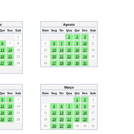
o
Agosto
Qui
Sex
Sab
Dom
Seg
Ter
Qua
Qui
Sex
Sab
1
1
2
3
4
6
7
8
5
6
7
8
9
10
11
13
14
15
12
13
14
15
16
17
18
20
21
22
19
20
21
22
23
24
25
27
28
29
26
27
28
29
30
31
Março
Qui
Sex
Sab
Dom
Seg
Ter
Qua
Qui
Sex
Sab
5
6
7
1
2
3
12
13
14
4
5
6
7
8
9
10
19
20
21
11
12
13
14
15
16
17
26
27
28
18
19
20
21
22
23
24
25
26
27
28
29
30
31