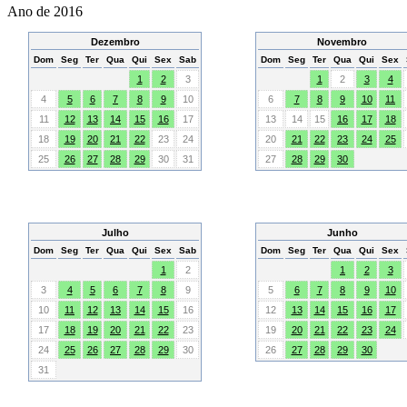
Ano de 2016
Dezembro
Novembro
Dom
Seg
Ter
Qua
Qui
Sex
Sab
Dom
Seg
Ter
Qua
Qui
Sex
1
2
3
1
2
3
4
4
5
6
7
8
9
10
6
7
8
9
10
11
11
12
13
14
15
16
17
13
14
15
16
17
18
18
19
20
21
22
23
24
20
21
22
23
24
25
25
26
27
28
29
30
31
27
28
29
30
Julho
Junho
Dom
Seg
Ter
Qua
Qui
Sex
Sab
Dom
Seg
Ter
Qua
Qui
Sex
1
2
1
2
3
3
4
5
6
7
8
9
5
6
7
8
9
10
10
11
12
13
14
15
16
12
13
14
15
16
17
17
18
19
20
21
22
23
19
20
21
22
23
24
24
25
26
27
28
29
30
26
27
28
29
30
31