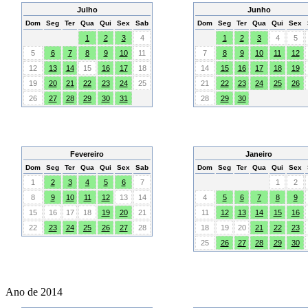
Julho
Junho
Dom
Seg
Ter
Qua
Qui
Sex
Sab
Dom
Seg
Ter
Qua
Qui
Sex
1
2
3
4
1
2
3
4
5
5
6
7
8
9
10
11
7
8
9
10
11
12
12
13
14
15
16
17
18
14
15
16
17
18
19
19
20
21
22
23
24
25
21
22
23
24
25
26
26
27
28
29
30
31
28
29
30
Fevereiro
Janeiro
Dom
Seg
Ter
Qua
Qui
Sex
Sab
Dom
Seg
Ter
Qua
Qui
Sex
1
2
3
4
5
6
7
1
2
8
9
10
11
12
13
14
4
5
6
7
8
9
15
16
17
18
19
20
21
11
12
13
14
15
16
22
23
24
25
26
27
28
18
19
20
21
22
23
25
26
27
28
29
30
Ano de 2014