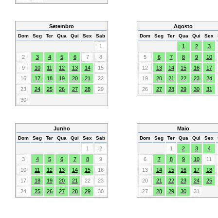
Setembro
Agosto
Dom
Seg
Ter
Qua
Qui
Sex
Sab
Dom
Seg
Ter
Qua
Qui
Sex
1
1
2
3
2
3
4
5
6
7
8
5
6
7
8
9
10
9
10
11
12
13
14
15
12
13
14
15
16
17
16
17
18
19
20
21
22
19
20
21
22
23
24
23
24
25
26
27
28
29
26
27
28
29
30
31
30
Junho
Maio
Dom
Seg
Ter
Qua
Qui
Sex
Sab
Dom
Seg
Ter
Qua
Qui
Sex
1
2
1
2
3
4
3
4
5
6
7
8
9
6
7
8
9
10
11
10
11
12
13
14
15
16
13
14
15
16
17
18
17
18
19
20
21
22
23
20
21
22
23
24
25
24
25
26
27
28
29
30
27
28
29
30
31