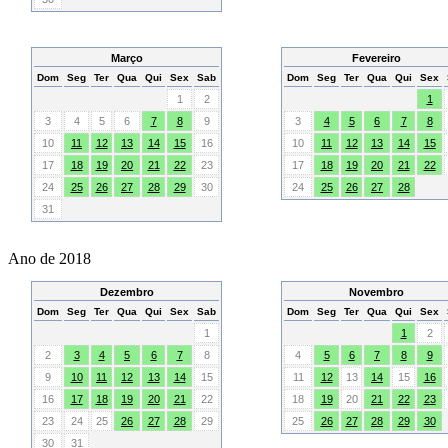
Março
Fevereiro
Dom
Seg
Ter
Qua
Qui
Sex
Sab
Dom
Seg
Ter
Qua
Qui
Sex
1
2
1
3
4
5
6
7
8
9
3
4
5
6
7
8
10
11
12
13
14
15
16
10
11
12
13
14
15
17
18
19
20
21
22
23
17
18
19
20
21
22
24
25
26
27
28
29
30
24
25
26
27
28
31
Ano de 2018
Dezembro
Novembro
Dom
Seg
Ter
Qua
Qui
Sex
Sab
Dom
Seg
Ter
Qua
Qui
Sex
1
1
2
2
3
4
5
6
7
8
4
5
6
7
8
9
9
10
11
12
13
14
15
11
12
13
14
15
16
16
17
18
19
20
21
22
18
19
20
21
22
23
23
24
25
26
27
28
29
25
26
27
28
29
30
30
31