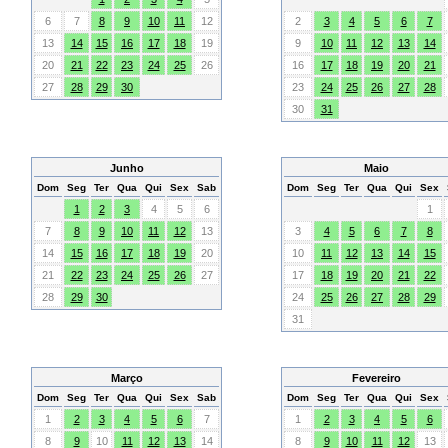
6
7
8
9
10
11
12
2
3
4
5
6
7
13
14
15
16
17
18
19
9
10
11
12
13
14
20
21
22
23
24
25
26
16
17
18
19
20
21
27
28
29
30
23
24
25
26
27
28
30
31
Junho
Maio
Dom
Seg
Ter
Qua
Qui
Sex
Sab
Dom
Seg
Ter
Qua
Qui
Sex
1
2
3
4
5
6
1
7
8
9
10
11
12
13
3
4
5
6
7
8
14
15
16
17
18
19
20
10
11
12
13
14
15
21
22
23
24
25
26
27
17
18
19
20
21
22
28
29
30
24
25
26
27
28
29
31
Março
Fevereiro
Dom
Seg
Ter
Qua
Qui
Sex
Sab
Dom
Seg
Ter
Qua
Qui
Sex
1
2
3
4
5
6
7
1
2
3
4
5
6
8
9
10
11
12
13
14
8
9
10
11
12
13