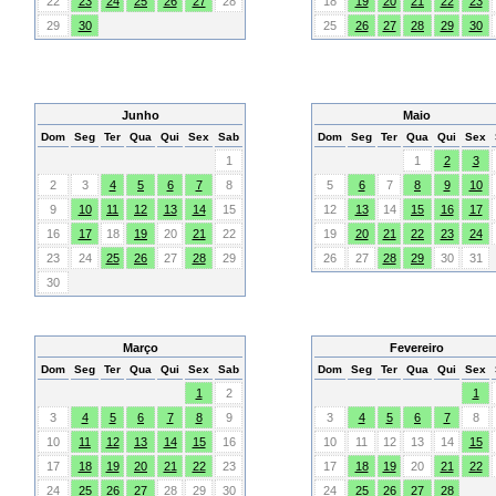
22
23
24
25
26
27
28
18
19
20
21
22
23
29
30
25
26
27
28
29
30
Junho
Maio
Dom
Seg
Ter
Qua
Qui
Sex
Sab
Dom
Seg
Ter
Qua
Qui
Sex
1
1
2
3
2
3
4
5
6
7
8
5
6
7
8
9
10
9
10
11
12
13
14
15
12
13
14
15
16
17
16
17
18
19
20
21
22
19
20
21
22
23
24
23
24
25
26
27
28
29
26
27
28
29
30
31
30
Março
Fevereiro
Dom
Seg
Ter
Qua
Qui
Sex
Sab
Dom
Seg
Ter
Qua
Qui
Sex
1
2
1
3
4
5
6
7
8
9
3
4
5
6
7
8
10
11
12
13
14
15
16
10
11
12
13
14
15
17
18
19
20
21
22
23
17
18
19
20
21
22
24
25
26
27
28
29
30
24
25
26
27
28