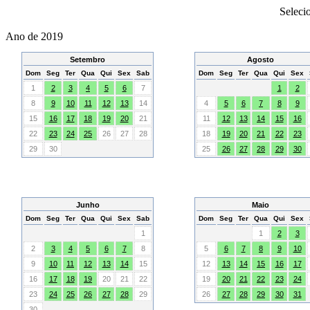
Seleci
Ano de 2019
Setembro
Agosto
Dom
Seg
Ter
Qua
Qui
Sex
Sab
Dom
Seg
Ter
Qua
Qui
Sex
1
2
3
4
5
6
7
1
2
8
9
10
11
12
13
14
4
5
6
7
8
9
15
16
17
18
19
20
21
11
12
13
14
15
16
22
23
24
25
26
27
28
18
19
20
21
22
23
29
30
25
26
27
28
29
30
Junho
Maio
Dom
Seg
Ter
Qua
Qui
Sex
Sab
Dom
Seg
Ter
Qua
Qui
Sex
1
1
2
3
2
3
4
5
6
7
8
5
6
7
8
9
10
9
10
11
12
13
14
15
12
13
14
15
16
17
16
17
18
19
20
21
22
19
20
21
22
23
24
23
24
25
26
27
28
29
26
27
28
29
30
31
30