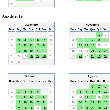
31
Ano de 2012
Dezembro
Novembro
Dom
Seg
Ter
Qua
Qui
Sex
Sab
Dom
Seg
Ter
Qua
Qui
Sex
1
1
2
2
3
4
5
6
7
8
4
5
6
7
8
9
9
10
11
12
13
14
15
11
12
13
14
15
16
16
17
18
19
20
21
22
18
19
20
21
22
23
23
24
25
26
27
28
29
25
26
27
28
29
30
30
31
Setembro
Agosto
Dom
Seg
Ter
Qua
Qui
Sex
Sab
Dom
Seg
Ter
Qua
Qui
Sex
1
1
2
3
2
3
4
5
6
7
8
5
6
7
8
9
10
9
10
11
12
13
14
15
12
13
14
15
16
17
16
17
18
19
20
21
22
19
20
21
22
23
24
23
24
25
26
27
28
29
26
27
28
29
30
31