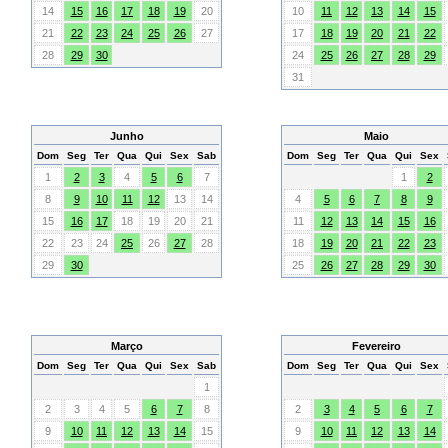
14
15
16
17
18
19
20
10
11
12
13
14
15
21
22
23
24
25
26
27
17
18
19
20
21
22
28
29
30
24
25
26
27
28
29
31
Junho
Maio
Dom
Seg
Ter
Qua
Qui
Sex
Sab
Dom
Seg
Ter
Qua
Qui
Sex
1
2
3
4
5
6
7
1
2
8
9
10
11
12
13
14
4
5
6
7
8
9
15
16
17
18
19
20
21
11
12
13
14
15
16
22
23
24
25
26
27
28
18
19
20
21
22
23
29
30
25
26
27
28
29
30
Março
Fevereiro
Dom
Seg
Ter
Qua
Qui
Sex
Sab
Dom
Seg
Ter
Qua
Qui
Sex
1
2
3
4
5
6
7
8
2
3
4
5
6
7
9
10
11
12
13
14
15
9
10
11
12
13
14