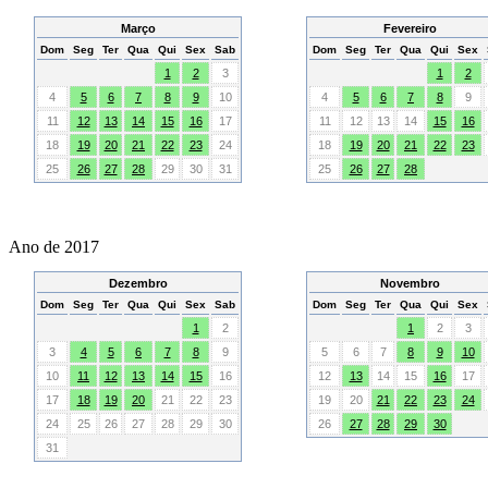
Março
Fevereiro
Dom
Seg
Ter
Qua
Qui
Sex
Sab
Dom
Seg
Ter
Qua
Qui
Sex
1
2
3
1
2
4
5
6
7
8
9
10
4
5
6
7
8
9
11
12
13
14
15
16
17
11
12
13
14
15
16
18
19
20
21
22
23
24
18
19
20
21
22
23
25
26
27
28
29
30
31
25
26
27
28
Ano de 2017
Dezembro
Novembro
Dom
Seg
Ter
Qua
Qui
Sex
Sab
Dom
Seg
Ter
Qua
Qui
Sex
1
2
1
2
3
3
4
5
6
7
8
9
5
6
7
8
9
10
10
11
12
13
14
15
16
12
13
14
15
16
17
17
18
19
20
21
22
23
19
20
21
22
23
24
24
25
26
27
28
29
30
26
27
28
29
30
31