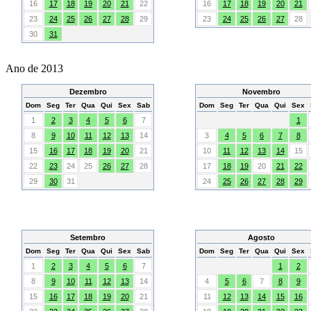
16
17
18
19
20
21
22
16
17
18
19
20
21
23
24
25
26
27
28
29
23
24
25
26
27
28
30
31
Ano de 2013
Dezembro
Novembro
Dom
Seg
Ter
Qua
Qui
Sex
Sab
Dom
Seg
Ter
Qua
Qui
Sex
1
2
3
4
5
6
7
1
8
9
10
11
12
13
14
3
4
5
6
7
8
15
16
17
18
19
20
21
10
11
12
13
14
15
22
23
24
25
26
27
28
17
18
19
20
21
22
29
30
31
24
25
26
27
28
29
Setembro
Agosto
Dom
Seg
Ter
Qua
Qui
Sex
Sab
Dom
Seg
Ter
Qua
Qui
Sex
1
2
3
4
5
6
7
1
2
8
9
10
11
12
13
14
4
5
6
7
8
9
15
16
17
18
19
20
21
11
12
13
14
15
16