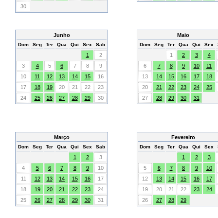
30
Junho
Maio
Dom
Seg
Ter
Qua
Qui
Sex
Sab
Dom
Seg
Ter
Qua
Qui
Sex
1
2
1
2
3
4
3
4
5
6
7
8
9
6
7
8
9
10
11
10
11
12
13
14
15
16
13
14
15
16
17
18
17
18
19
20
21
22
23
20
21
22
23
24
25
24
25
26
27
28
29
30
27
28
29
30
31
Março
Fevereiro
Dom
Seg
Ter
Qua
Qui
Sex
Sab
Dom
Seg
Ter
Qua
Qui
Sex
1
2
3
1
2
3
4
5
6
7
8
9
10
5
6
7
8
9
10
11
12
13
14
15
16
17
12
13
14
15
16
17
18
19
20
21
22
23
24
19
20
21
22
23
24
25
26
27
28
29
30
31
26
27
28
29