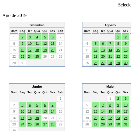
Seleci
Ano de 2019
Setembro
Agosto
Dom
Seg
Ter
Qua
Qui
Sex
Sab
Dom
Seg
Ter
Qua
Qui
Sex
1
2
3
4
5
6
7
1
2
8
9
10
11
12
13
14
4
5
6
7
8
9
15
16
17
18
19
20
21
11
12
13
14
15
16
22
23
24
25
26
27
28
18
19
20
21
22
23
29
30
25
26
27
28
29
30
Junho
Maio
Dom
Seg
Ter
Qua
Qui
Sex
Sab
Dom
Seg
Ter
Qua
Qui
Sex
1
1
2
3
2
3
4
5
6
7
8
5
6
7
8
9
10
9
10
11
12
13
14
15
12
13
14
15
16
17
16
17
18
19
20
21
22
19
20
21
22
23
24
23
24
25
26
27
28
29
26
27
28
29
30
31
30