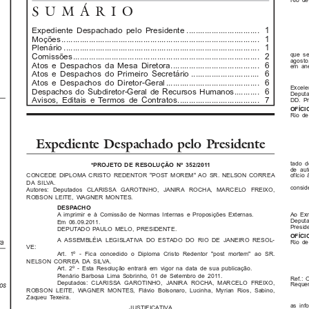
Rio de
SUMÁRIO
Expediente Despachado pelo Presidente ................................ 1
Moções....................................................................................... 1
Plenário ...................................................................................... 1
que se
Comissões.................................................................................. 2
agosto
Atos e Despachos da Mesa Diretora....................................... 6
em an
Atos e Despachos do Primeiro Secretário .............................. 6
Atos e Despachos do Diretor-Geral......................................... 6
Excele
Despachos do Subdiretor-Geral de Recursos Humanos
........... 6
Deput
Avisos, Editais e Termos de Contratos.................................... 7
DD. Pr
OFÍCI
Rio de
Expediente Despachado pelo Presidente
tado d
*PROJETO DE RESOLUÇÃO Nº 352/2011
de aut
CONCEDE DIPLOMA CRISTO REDENTOR "POST MOREM" AO SR. NELSON CORREA
ofício
DA SILVA.
consid
Autores: Deputados CLARISSA GAROTINHO, JANIRA ROCHA, MARCELO FREIXO,
ROBSON LEITE, WAGNER MONTES.
DESPACHO
Ao Exm
A imprimir e à Comissão de Normas Internas e Proposições Externas.
Deput
Em 06.09.2011.
Presid
DEPUTADO PAULO MELO, PRESIDENTE.
OFÍCI
A ASSEMBLÉIA LEGISLATIVA DO ESTADO DO RIO DE JANEIRO RESOL-
ra
Rio de
VE:
Art. 1º - Fica concedido o Diploma Cristo Redentor "post mortem" ao SR.
NELSON CORREA DA SILVA.
Art. 2º - Esta Resolução entrará em vigor na data de sua publicação.
Plenário Barbosa Lima Sobrinho, 01 de Setembro de 2011.
Ref.: 
Deputados: CLARISSA GAROTINHO, JANIRA ROCHA, MARCELO FREIXO,
os
Requer
ROBSON LEITE, WAGNER MONTES, Flávio Bolsonaro, Lucinha, Myrian Rios, Sabino,
Zaqueu Texeira.
as inf
JUSTIFICATIVA