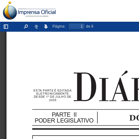
Página:
de 8
Exibir/ocultar
Localizar
Anterior
Próxima
painel
ESTA PARTE É EDITADA
ELETRONICAMENTE
DESDE 1º DE JULHO DE
2005
PARTE II
PODER LEGISLATIVO