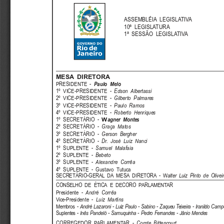
ASSEMBLÉIA LEGISLATIVA
10ª LEGISLATURA
1ª SESSÃO LEGISLATIVA
MESA DIRETORA
PRESIDENTE -
Paulo  Melo
1º VICE-PRESIDENTE -
Edson Albertassi
2º VICE-PRESIDENTE -
Gilberto Palmares
3º VICE-PRESIDENTE -
Paulo Ramos
4º VICE-PRESIDENTE -
Roberto Henriques
1º SECRETÁRIO -
W
agner  Montes
2º SECRETÁRIO -
Graça Matos
3º SECRETÁRIO -
Gerson Bergher
4º SECRETÁRIO -
Dr. José Luiz Nanci
1º SUPLENTE -
Samuel Malafaia
2º SUPLENTE -
Bebeto
3º SUPLENTE -
Alexandre Corrêa
4º SUPLENTE - Gustavo Tutuca
SECRETÁRIO-GERAL DA MESA DIRETORA - W
alter Luiz Pinto de Olivei
CONSELHO DE ÉTICA E DECORO PARLAMENTAR
Presidente -
André Corrêa
Vice-Presidente -
Luiz Martins
Membros -
André Lazaroni - Luiz Paulo - Sabino - Zaqueu Teixeira - Iranildo Camp
Suplentes -
Inês Pandeló - Samuquinha - Pedro Fernandes - Jânio Mendes
CORREGEDOR PARLAMENTAR -
Comte Bittencourt