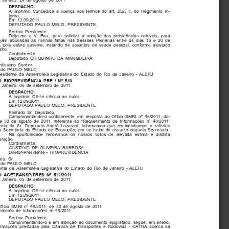
 Janeiro, 24 de agosto de 2011
:
DESPACHO
A imprimir. Concedida a licença nos termos do art. 252, II, do Regimento In-
terno.
Em 12.09.2011
DEPUTADO PAULO MELO, PRESIDENTE.
Senhor Presidente.
Dirijo-me a V. Exa., para solicitar a adoção das providências cabíveis, para
jam abonadas as minhas faltas nas Sessões Plenárias entre os dias 16 e 20 de
, pois estive ausente, tratando de assuntos de saúde pessoal, conforme atestado
exo.
Cordialmente,
Deputado CHIQUINHO DA MANGUEIRA
ntíssimo Senhor.
ado PAULO MELO
esidente da Assembléia Legislativa do Estado do Rio de Janeiro - ALERJ
O RIOPREVIDÊNCIA PRE / Nº 510
 Janeiro, 06 de setembro de 2011.
DESPACHO
:
A imprimir. Dê-se ciência ao autor.
Em 12.09.2011.
DEPUTADO PAULO MELO, PRESIDENTE
Prezado Sr. Deputado,
Cumprimentando-o cordialmente, em resposta ao Ofício SMRI nº 48/2011, da-
e 30 de agosto de 2011, referente ao “Requerimento de Informações nº 48/2011”
oria do Sr. Deputado André Lazaroni, informamos que encaminhamos o referido
 à Secretaria de Estado de Educação, por se tratar de assunto daquela Secretaria.
Na oportunidade renovamos os nossos votos de elevada estima e distinta
eração.
Cordialmente,
GUSTAVO DE OLIVEIRA BARBOSA
Diretor-Presidente - RIOPREVIDÊNCIA
o. Sr.
ado PAULO MELO
ente da Assembléia Legislativa do Estado do Rio de Janeiro - ALERJ
O AGETRANSP/PRES Nº 512/2011
 Janeiro, 05 de setembro de 2011.
DESPACHO
:
A imprimir. Dê-se ciência ao autor.
Em 12.09.2011.
DEPUTADO PAULO MELO, PRESIDENTE
Ofício SMRI nº 49/2011, de 30 de agosto de 2011
imento de Informações nº 49/2011
Senhor Presidente,
Cumprimentando-o e em atenção ao documento epigrafado, segue, em anexo,
ormações prestadas pela Câmara de Transportes e Rodovias - CATRA acerca da