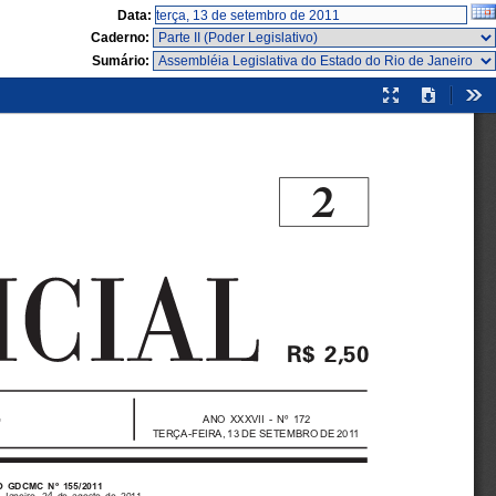
Data:
Caderno:
Sumário:
Modo
Download
Fer
de
apresentação
2

ANO XXXVII - Nº 172
TERÇA-FEIRA, 13 DE SETEMBRO DE 2011
O GDCMC Nº 155/2011