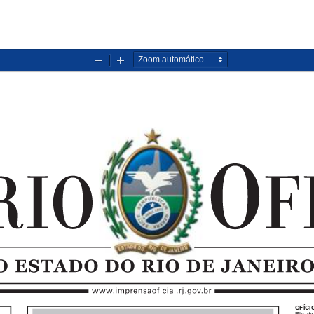
Diminuir
Aumentar
zoom
zoom
OFÍCI