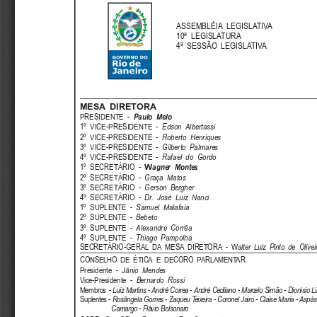
ASSEMBLÉIA LEGISLATIVA
10ª LEGISLATURA
4ª SESSÃO LEGISLATIVA
MESA DIRETORA
PRESIDENTE -
Paulo  Melo
1º VICE-PRESIDENTE -
Edson Albertassi
2º VICE-PRESIDENTE -
Roberto Henriques
3º VICE-PRESIDENTE -
Gilberto Palmares
4º VICE-PRESIDENTE -
Rafael do Gordo
1º SECRETÁRIO -
W
agner  Montes
2º SECRETÁRIO -
Graça Matos
3º SECRETÁRIO -
Gerson Bergher
4º SECRETÁRIO -
Dr. José Luiz Nanci
1º SUPLENTE -
Samuel Malafaia
2º SUPLENTE -
Bebeto
3º SUPLENTE -
Alexandre Corrêa
4º SUPLENTE -
Thiago Pampolha
SECRETÁRIO-GERAL DA MESA DIRETORA - W
alter Luiz Pinto de Olivei
CONSELHO DE ÉTICA E DECORO PARLAMENTAR
Presidente -
Jânio Mendes
Vice-Presidente -
Bernardo Rossi
Membros -
Luiz Martins - André Correa - André Ceciliano - Marcelo Simão - Dionísio Li
Suplentes -
Rosângela Gomes - Zaqueu Teixeira - Coronel Jairo - Claise Maria - Aspás
Camargo - Flávio Bolsonaro