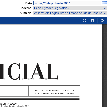
Data:
Caderno:
Sumário:
Modo
Download
Fer
de
apresentação
  
ANO XL - SUPLEMENTO AO Nº 114
QUINTA-FEIRA, 26 DE JUNHO DE 2014
GEM N° 02/2014
 Janeiro, 26 de junho de 2014.