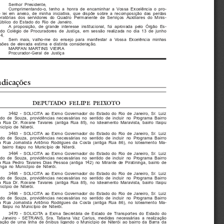
Senhor Presidente,
Cumprimentando-o, tenho a honra de encaminhar a Vossa Excelência o pro-
e lei em anexo, de minha iniciativa, que dispõe sobre a recomposição das perdas
ratórias dos servidores do Quadro Permanente de Serviços Auxiliares do Minis-
Público do Estado do Rio de Janeiro.
A proposição, de grande interesse institucional, foi aprovada pelo Órgão Es-
 do Colégio de Procuradores de Justiça, em sessão realizada no dia 13 de junho
4.
Sem mais, valho-me do ensejo para manifestar a Vossa Excelência minhas
sões de elevada estima e distinta consideração.
MARFAN MARTINS VIEIRA
Procurador-Geral de Justiça
ndicações
DEPUTADO  FELIPE  PEIXOTO
3462 - SOLICITA ao Exmo Governador do Estado do Rio de Janeiro, Sr. Luiz
do de Souza, providências necessárias no sentido de incluir no Programa Bairro
 Rua Dr. Rovane Tavares (antiga Rua 85), no loteamento Maravista, bairro Itaipu
icípio de Niterói.
3463 - SOLICITA ao Exmo Governador do Estado do Rio de Janeiro, Sr. Luiz
do de Souza, providências necessárias no sentido de incluir no Programa Bairro
 Rua Jornalista Antônio Rodrigues da Costa (antiga Rua 86), no loteamento Ma-
, bairro Itaipu no Município de Niterói.
3464 - SOLICITA ao Exmo Governador do Estado do Rio de Janeiro, Sr. Luiz
do de Souza, providências necessárias no sentido de incluir no Programa Bairro
 Rua Pedro Tavares Dias Pessoa (antiga 142) no Mirante de Piratininga, bairro de
inga no Município de Niterói.
3465 - SOLICITA ao Exmo Governador do Estado do Rio de Janeiro, Sr. Luiz
do de Souza, providências necessárias no sentido de incluir no Programa Bairro
 Rua Dr. Rovane Tavares (antiga Rua 85), no loteamento Maravista, bairro Itaipu
icípio de Niterói.
3466 - SOLICITA ao Exmo Governador do Estado do Rio de Janeiro, Sr. Luiz
do de Souza, providências necessárias no sentido de incluir no Programa Bairro
 Rua Jornalista Antônio Rodrigues da Costa (antiga Rua 86), no loteamento Ma-
, Itaipu no Município de Niterói.
3470 - SOLICITA a Exma Secretária de Estado de Transportes do Estado do
 Janeiro - SETRANS, Sra. Tatiana Vaz Carius, medidas necessárias a realização
itação de uma linha de ônibus ligando o Município de Niterói ao bairro da Barra da