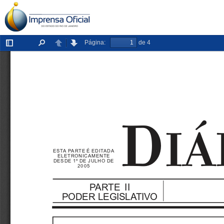
Página:
de 4
Exibir/ocultar
Localizar
Anterior
Próxima
painel

Á
ESTA PARTE É EDITADA
ELETRONICAMENTE
DESDE 1º DE JULHO DE
2005
PARTE II
PODER LEGISLATIVO