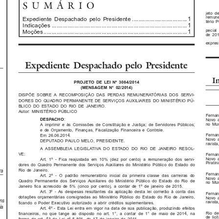
SUMÁRIO
jeto d
remune
Expediente Despachado pelo Presidente ..................................1
tério 
Indicações ....................................................................................1
pecial
Moções.........................................................................................1
de 201
expres
Expediente Despachado pelo Presidente
I
PROJETO DE LEI Nº 3084/2014
(MENSAGEM N° 02/2014)
DISPÕE SOBRE A RECOMPOSIÇÃO DAS PERDAS REMUNERATÓRIAS DOS SERVI-
DORES DO QUADRO PERMANENTE DE SERVIÇOS AUXILIARES DO MINISTÉRIO PÚ-
BLICO DO ESTADO DO RIO DE JANEIRO.
Autor: MINISTÉRIO PÚBLICO
Fernan
:
DESPACHO
Novo a
no Mun
A imprimir e às Comissões de Constituição e Justiça; de Servidores Públicos;
e de Orçamento, Finanças, Fiscalização Financeira e Controle.
Fernan
Em 26.06.2014.
Novo a
DEPUTADO PAULO MELO, PRESIDENTE.
ravista
A ASSEMBLEIA LEGISLATIVA DO ESTADO DO RIO DE JANEIRO RESOL-
VE:
Fernan
Novo a
Art. 1º - Fica reajustada em 10% (dez por cento) a remuneração dos servi-
Piratin
dores do Quadro Permanente dos Serviços Auxiliares do Ministério Público do Estado do
ra
Rio de Janeiro.
Fernan
Art. 2º - O padrão remuneratório inicial da primeira classe das carreiras do
Novo a
Quadro Permanente dos Serviços Auxiliares do Ministério Público do Estado do Rio de
no Mun
Janeiro fica acrescido de 5% (cinco por cento), a contar de 1º de janeiro de 2015.
Art. 3º - As despesas resultantes da aplicação desta lei correrão à conta das
Fernan
dotações orçamentárias consignadas ao Ministério Público do Estado do Rio de Janeiro,
Novo a
ns
ravista
ficando o Poder Executivo autorizado a abrir créditos suplementares.
ia
Art. 4º - Esta Lei entra em vigor na data de sua publicação, produzindo efeitos
Rio de
financeiros, no que tange ao disposto no art. 1°, a contar de 1° de maio de 2014, na
de lic
forma do art. 43 da Lei nº 5.891, de 17 de janeiro de 2011.