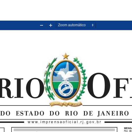
Diminuir
Aumentar
zoom
zoom

 

  
www.imprensaoficial.rj.gov.br
MENSA
Rio de