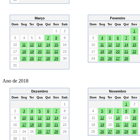
Março
Fevereiro
Dom
Seg
Ter
Qua
Qui
Sex
Sab
Dom
Seg
Ter
Qua
Qui
Sex
1
2
1
3
4
5
6
7
8
9
3
4
5
6
7
8
10
11
12
13
14
15
16
10
11
12
13
14
15
17
18
19
20
21
22
23
17
18
19
20
21
22
24
25
26
27
28
29
30
24
25
26
27
28
31
Ano de 2018
Dezembro
Novembro
Dom
Seg
Ter
Qua
Qui
Sex
Sab
Dom
Seg
Ter
Qua
Qui
Sex
1
1
2
2
3
4
5
6
7
8
4
5
6
7
8
9
9
10
11
12
13
14
15
11
12
13
14
15
16
16
17
18
19
20
21
22
18
19
20
21
22
23
23
24
25
26
27
28
29
25
26
27
28
29
30
30
31