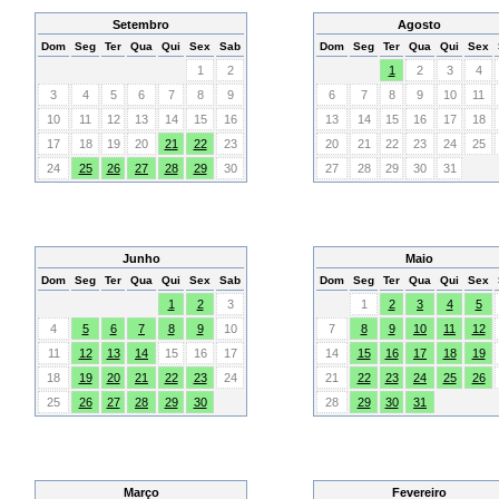
Setembro
Agosto
Dom
Seg
Ter
Qua
Qui
Sex
Sab
Dom
Seg
Ter
Qua
Qui
Sex
1
2
1
2
3
4
3
4
5
6
7
8
9
6
7
8
9
10
11
10
11
12
13
14
15
16
13
14
15
16
17
18
17
18
19
20
21
22
23
20
21
22
23
24
25
24
25
26
27
28
29
30
27
28
29
30
31
Junho
Maio
Dom
Seg
Ter
Qua
Qui
Sex
Sab
Dom
Seg
Ter
Qua
Qui
Sex
1
2
3
1
2
3
4
5
4
5
6
7
8
9
10
7
8
9
10
11
12
11
12
13
14
15
16
17
14
15
16
17
18
19
18
19
20
21
22
23
24
21
22
23
24
25
26
25
26
27
28
29
30
28
29
30
31
Março
Fevereiro