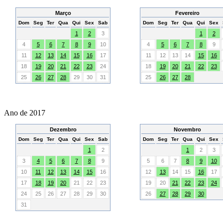
Março
Fevereiro
Dom
Seg
Ter
Qua
Qui
Sex
Sab
Dom
Seg
Ter
Qua
Qui
Sex
1
2
3
1
2
4
5
6
7
8
9
10
4
5
6
7
8
9
11
12
13
14
15
16
17
11
12
13
14
15
16
18
19
20
21
22
23
24
18
19
20
21
22
23
25
26
27
28
29
30
31
25
26
27
28
Ano de 2017
Dezembro
Novembro
Dom
Seg
Ter
Qua
Qui
Sex
Sab
Dom
Seg
Ter
Qua
Qui
Sex
1
2
1
2
3
3
4
5
6
7
8
9
5
6
7
8
9
10
10
11
12
13
14
15
16
12
13
14
15
16
17
17
18
19
20
21
22
23
19
20
21
22
23
24
24
25
26
27
28
29
30
26
27
28
29
30
31