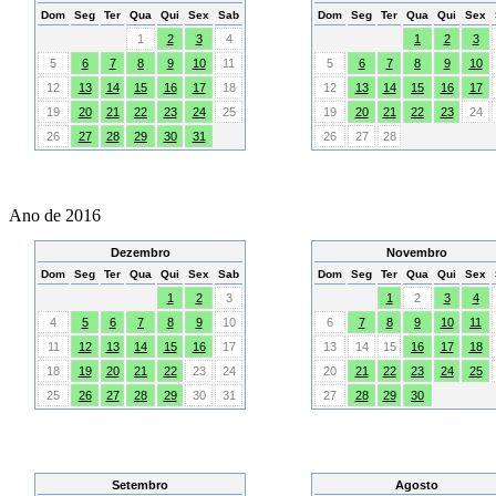
Dom
Seg
Ter
Qua
Qui
Sex
Sab
Dom
Seg
Ter
Qua
Qui
Sex
1
2
3
4
1
2
3
5
6
7
8
9
10
11
5
6
7
8
9
10
12
13
14
15
16
17
18
12
13
14
15
16
17
19
20
21
22
23
24
25
19
20
21
22
23
24
26
27
28
29
30
31
26
27
28
Ano de 2016
Dezembro
Novembro
Dom
Seg
Ter
Qua
Qui
Sex
Sab
Dom
Seg
Ter
Qua
Qui
Sex
1
2
3
1
2
3
4
4
5
6
7
8
9
10
6
7
8
9
10
11
11
12
13
14
15
16
17
13
14
15
16
17
18
18
19
20
21
22
23
24
20
21
22
23
24
25
25
26
27
28
29
30
31
27
28
29
30
Setembro
Agosto