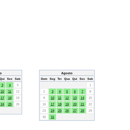
o
Agosto
Qui
Sex
Sab
Dom
Seg
Ter
Qua
Qui
Sex
Sab
3
4
5
1
10
11
12
2
3
4
5
6
7
8
17
18
19
9
10
11
12
13
14
15
24
25
26
16
17
18
19
20
21
22
23
24
25
26
27
28
29
30
31