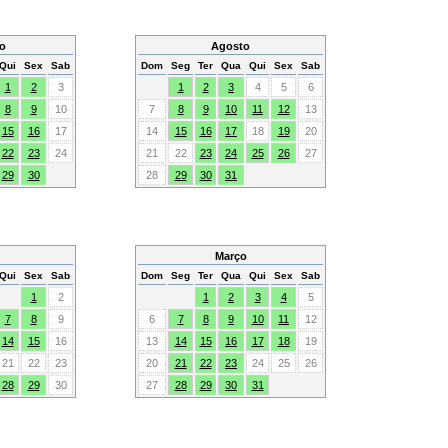
o
Agosto
Qui
Sex
Sab
Dom
Seg
Ter
Qua
Qui
Sex
Sab
1
2
3
1
2
3
4
5
6
8
9
10
7
8
9
10
11
12
13
15
16
17
14
15
16
17
18
19
20
22
23
24
21
22
23
24
25
26
27
29
30
28
29
30
31
Março
Qui
Sex
Sab
Dom
Seg
Ter
Qua
Qui
Sex
Sab
1
2
1
2
3
4
5
7
8
9
6
7
8
9
10
11
12
14
15
16
13
14
15
16
17
18
19
21
22
23
20
21
22
23
24
25
26
28
29
30
27
28
29
30
31