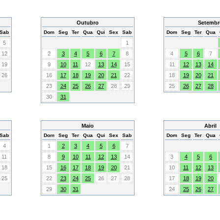
Outubro
Setembr
Sab
Dom
Seg
Ter
Qua
Qui
Sex
Sab
Dom
Seg
Ter
Qua
5
1
12
2
3
4
5
6
7
8
4
5
6
7
19
9
10
11
12
13
14
15
11
12
13
14
26
16
17
18
19
20
21
22
18
19
20
21
23
24
25
26
27
28
29
25
26
27
28
30
31
Maio
Abril
Sab
Dom
Seg
Ter
Qua
Qui
Sex
Sab
Dom
Seg
Ter
Qua
4
1
2
3
4
5
6
7
11
8
9
10
11
12
13
14
3
4
5
6
18
15
16
17
18
19
20
21
10
11
12
13
25
22
23
24
25
26
27
28
17
18
19
20
29
30
31
24
25
26
27