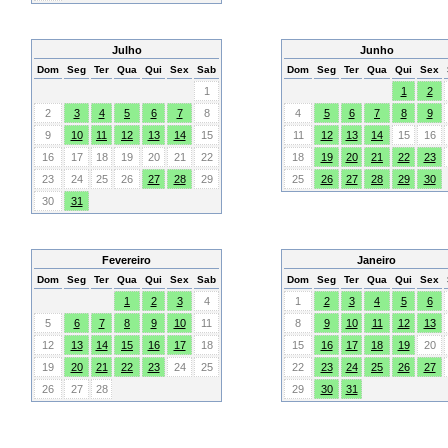
Julho
Junho
Dom
Seg
Ter
Qua
Qui
Sex
Sab
Dom
Seg
Ter
Qua
Qui
Sex
1
1
2
2
3
4
5
6
7
8
4
5
6
7
8
9
9
10
11
12
13
14
15
11
12
13
14
15
16
16
17
18
19
20
21
22
18
19
20
21
22
23
23
24
25
26
27
28
29
25
26
27
28
29
30
30
31
Fevereiro
Janeiro
Dom
Seg
Ter
Qua
Qui
Sex
Sab
Dom
Seg
Ter
Qua
Qui
Sex
1
2
3
4
1
2
3
4
5
6
5
6
7
8
9
10
11
8
9
10
11
12
13
12
13
14
15
16
17
18
15
16
17
18
19
20
19
20
21
22
23
24
25
22
23
24
25
26
27
26
27
28
29
30
31