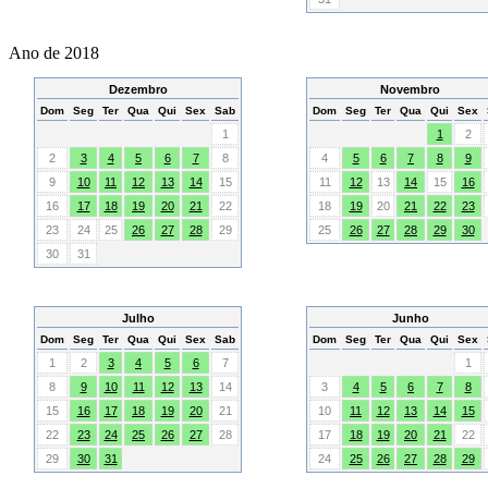
Ano de 2018
Dezembro
Novembro
Dom
Seg
Ter
Qua
Qui
Sex
Sab
Dom
Seg
Ter
Qua
Qui
Sex
1
1
2
2
3
4
5
6
7
8
4
5
6
7
8
9
9
10
11
12
13
14
15
11
12
13
14
15
16
16
17
18
19
20
21
22
18
19
20
21
22
23
23
24
25
26
27
28
29
25
26
27
28
29
30
30
31
Julho
Junho
Dom
Seg
Ter
Qua
Qui
Sex
Sab
Dom
Seg
Ter
Qua
Qui
Sex
1
2
3
4
5
6
7
1
8
9
10
11
12
13
14
3
4
5
6
7
8
15
16
17
18
19
20
21
10
11
12
13
14
15
22
23
24
25
26
27
28
17
18
19
20
21
22
29
30
31
24
25
26
27
28
29