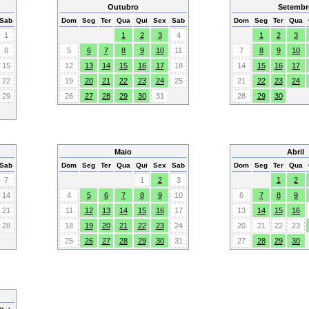
Outubro
Setembr
Sab
Dom
Seg
Ter
Qua
Qui
Sex
Sab
Dom
Seg
Ter
Qua
1
1
2
3
4
1
2
3
8
5
6
7
8
9
10
11
7
8
9
10
15
12
13
14
15
16
17
18
14
15
16
17
22
19
20
21
22
23
24
25
21
22
23
24
29
26
27
28
29
30
31
28
29
30
Maio
Abril
Sab
Dom
Seg
Ter
Qua
Qui
Sex
Sab
Dom
Seg
Ter
Qua
7
1
2
3
1
2
14
4
5
6
7
8
9
10
6
7
8
9
21
11
12
13
14
15
16
17
13
14
15
16
28
18
19
20
21
22
23
24
20
21
22
23
25
26
27
28
29
30
31
27
28
29
30