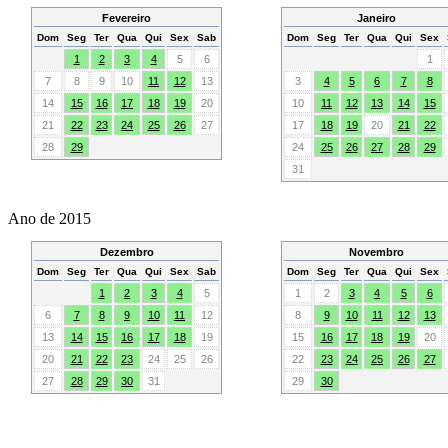
Fevereiro
Janeiro
Dom
Seg
Ter
Qua
Qui
Sex
Sab
Dom
Seg
Ter
Qua
Qui
Sex
1
2
3
4
5
6
1
7
8
9
10
11
12
13
3
4
5
6
7
8
14
15
16
17
18
19
20
10
11
12
13
14
15
21
22
23
24
25
26
27
17
18
19
20
21
22
28
29
24
25
26
27
28
29
31
Ano de 2015
Dezembro
Novembro
Dom
Seg
Ter
Qua
Qui
Sex
Sab
Dom
Seg
Ter
Qua
Qui
Sex
1
2
3
4
5
1
2
3
4
5
6
6
7
8
9
10
11
12
8
9
10
11
12
13
13
14
15
16
17
18
19
15
16
17
18
19
20
20
21
22
23
24
25
26
22
23
24
25
26
27
27
28
29
30
31
29
30