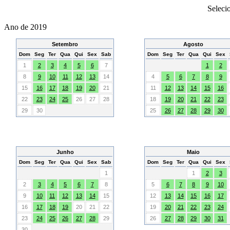
Seleci
Ano de 2019
Setembro
Agosto
Dom
Seg
Ter
Qua
Qui
Sex
Sab
Dom
Seg
Ter
Qua
Qui
Sex
1
2
3
4
5
6
7
1
2
8
9
10
11
12
13
14
4
5
6
7
8
9
15
16
17
18
19
20
21
11
12
13
14
15
16
22
23
24
25
26
27
28
18
19
20
21
22
23
29
30
25
26
27
28
29
30
Junho
Maio
Dom
Seg
Ter
Qua
Qui
Sex
Sab
Dom
Seg
Ter
Qua
Qui
Sex
1
1
2
3
2
3
4
5
6
7
8
5
6
7
8
9
10
9
10
11
12
13
14
15
12
13
14
15
16
17
16
17
18
19
20
21
22
19
20
21
22
23
24
23
24
25
26
27
28
29
26
27
28
29
30
31
30