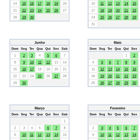
14
15
16
17
18
19
20
10
11
12
13
14
15
21
22
23
24
25
26
27
17
18
19
20
21
22
28
29
30
24
25
26
27
28
29
31
Junho
Maio
Dom
Seg
Ter
Qua
Qui
Sex
Sab
Dom
Seg
Ter
Qua
Qui
Sex
1
2
3
4
5
6
7
1
2
8
9
10
11
12
13
14
4
5
6
7
8
9
15
16
17
18
19
20
21
11
12
13
14
15
16
22
23
24
25
26
27
28
18
19
20
21
22
23
29
30
25
26
27
28
29
30
Março
Fevereiro
Dom
Seg
Ter
Qua
Qui
Sex
Sab
Dom
Seg
Ter
Qua
Qui
Sex
1
2
3
4
5
6
7
8
2
3
4
5
6
7
9
10
11
12
13
14
15
9
10
11
12
13
14