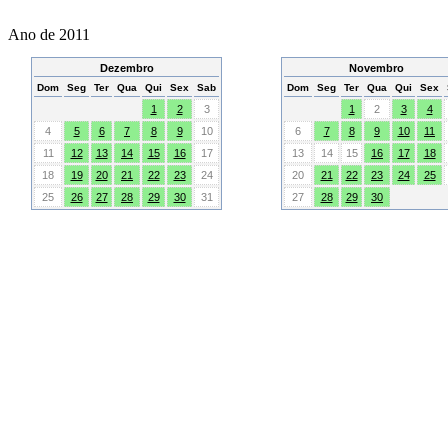
Ano de 2011
Dezembro
Novembro
Dom
Seg
Ter
Qua
Qui
Sex
Sab
Dom
Seg
Ter
Qua
Qui
Sex
1
2
3
1
2
3
4
4
5
6
7
8
9
10
6
7
8
9
10
11
11
12
13
14
15
16
17
13
14
15
16
17
18
18
19
20
21
22
23
24
20
21
22
23
24
25
25
26
27
28
29
30
31
27
28
29
30