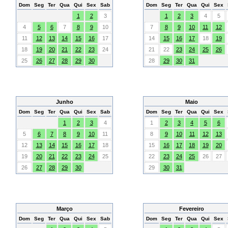
Dom
Seg
Ter
Qua
Qui
Sex
Sab
Dom
Seg
Ter
Qua
Qui
Sex
1
2
3
1
2
3
4
5
4
5
6
7
8
9
10
7
8
9
10
11
12
11
12
13
14
15
16
17
14
15
16
17
18
19
18
19
20
21
22
23
24
21
22
23
24
25
26
25
26
27
28
29
30
28
29
30
31
Junho
Maio
Dom
Seg
Ter
Qua
Qui
Sex
Sab
Dom
Seg
Ter
Qua
Qui
Sex
1
2
3
4
1
2
3
4
5
6
5
6
7
8
9
10
11
8
9
10
11
12
13
12
13
14
15
16
17
18
15
16
17
18
19
20
19
20
21
22
23
24
25
22
23
24
25
26
27
26
27
28
29
30
29
30
31
Março
Fevereiro
Dom
Seg
Ter
Qua
Qui
Sex
Sab
Dom
Seg
Ter
Qua
Qui
Sex