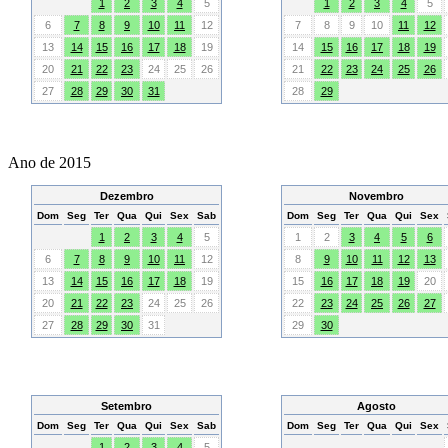
1
2
3
4
5
1
2
3
4
5
6
7
8
9
10
11
12
7
8
9
10
11
12
13
14
15
16
17
18
19
14
15
16
17
18
19
20
21
22
23
24
25
26
21
22
23
24
25
26
27
28
29
30
31
28
29
Ano de 2015
Dezembro
Novembro
Dom
Seg
Ter
Qua
Qui
Sex
Sab
Dom
Seg
Ter
Qua
Qui
Sex
1
2
3
4
5
1
2
3
4
5
6
6
7
8
9
10
11
12
8
9
10
11
12
13
13
14
15
16
17
18
19
15
16
17
18
19
20
20
21
22
23
24
25
26
22
23
24
25
26
27
27
28
29
30
31
29
30
Setembro
Agosto
Dom
Seg
Ter
Qua
Qui
Sex
Sab
Dom
Seg
Ter
Qua
Qui
Sex
1
2
3
4
5