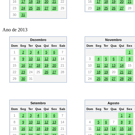
16
17
18
19
20
21
22
16
17
18
19
20
21
23
24
25
26
27
28
29
23
24
25
26
27
28
30
31
Ano de 2013
Dezembro
Novembro
Dom
Seg
Ter
Qua
Qui
Sex
Sab
Dom
Seg
Ter
Qua
Qui
Sex
1
2
3
4
5
6
7
1
8
9
10
11
12
13
14
3
4
5
6
7
8
15
16
17
18
19
20
21
10
11
12
13
14
15
22
23
24
25
26
27
28
17
18
19
20
21
22
29
30
31
24
25
26
27
28
29
Setembro
Agosto
Dom
Seg
Ter
Qua
Qui
Sex
Sab
Dom
Seg
Ter
Qua
Qui
Sex
1
2
3
4
5
6
7
1
2
8
9
10
11
12
13
14
4
5
6
7
8
9
15
16
17
18
19
20
21
11
12
13
14
15
16