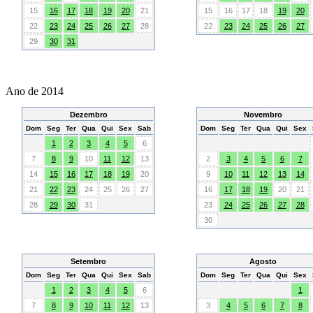
15
16
17
18
19
20
21
15
16
17
18
19
20
22
23
24
25
26
27
28
22
23
24
25
26
27
29
30
31
Ano de 2014
Dezembro
Novembro
Dom
Seg
Ter
Qua
Qui
Sex
Sab
Dom
Seg
Ter
Qua
Qui
Sex
1
2
3
4
5
6
7
8
9
10
11
12
13
2
3
4
5
6
7
14
15
16
17
18
19
20
9
10
11
12
13
14
21
22
23
24
25
26
27
16
17
18
19
20
21
28
29
30
31
23
24
25
26
27
28
30
Setembro
Agosto
Dom
Seg
Ter
Qua
Qui
Sex
Sab
Dom
Seg
Ter
Qua
Qui
Sex
1
2
3
4
5
6
1
7
8
9
10
11
12
13
3
4
5
6
7
8