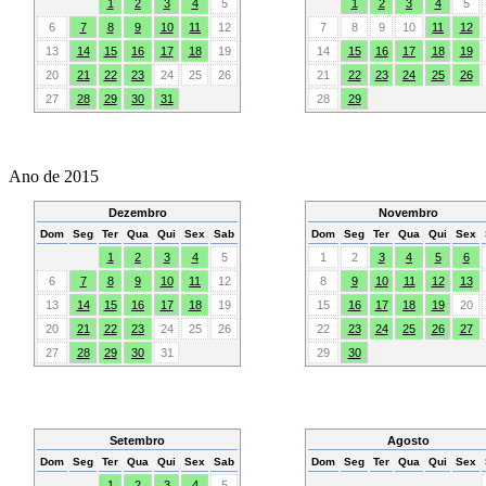
1
2
3
4
5
1
2
3
4
5
6
7
8
9
10
11
12
7
8
9
10
11
12
13
14
15
16
17
18
19
14
15
16
17
18
19
20
21
22
23
24
25
26
21
22
23
24
25
26
27
28
29
30
31
28
29
Ano de 2015
Dezembro
Novembro
Dom
Seg
Ter
Qua
Qui
Sex
Sab
Dom
Seg
Ter
Qua
Qui
Sex
1
2
3
4
5
1
2
3
4
5
6
6
7
8
9
10
11
12
8
9
10
11
12
13
13
14
15
16
17
18
19
15
16
17
18
19
20
20
21
22
23
24
25
26
22
23
24
25
26
27
27
28
29
30
31
29
30
Setembro
Agosto
Dom
Seg
Ter
Qua
Qui
Sex
Sab
Dom
Seg
Ter
Qua
Qui
Sex
1
2
3
4
5