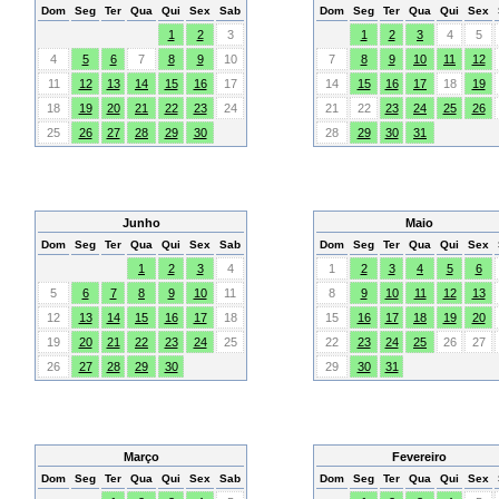
Dom
Seg
Ter
Qua
Qui
Sex
Sab
Dom
Seg
Ter
Qua
Qui
Sex
1
2
3
1
2
3
4
5
4
5
6
7
8
9
10
7
8
9
10
11
12
11
12
13
14
15
16
17
14
15
16
17
18
19
18
19
20
21
22
23
24
21
22
23
24
25
26
25
26
27
28
29
30
28
29
30
31
Junho
Maio
Dom
Seg
Ter
Qua
Qui
Sex
Sab
Dom
Seg
Ter
Qua
Qui
Sex
1
2
3
4
1
2
3
4
5
6
5
6
7
8
9
10
11
8
9
10
11
12
13
12
13
14
15
16
17
18
15
16
17
18
19
20
19
20
21
22
23
24
25
22
23
24
25
26
27
26
27
28
29
30
29
30
31
Março
Fevereiro
Dom
Seg
Ter
Qua
Qui
Sex
Sab
Dom
Seg
Ter
Qua
Qui
Sex