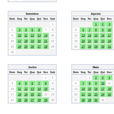
Setembro
Agosto
Dom
Seg
Ter
Qua
Qui
Sex
Sab
Dom
Seg
Ter
Qua
Qui
Sex
1
1
2
3
2
3
4
5
6
7
8
5
6
7
8
9
10
9
10
11
12
13
14
15
12
13
14
15
16
17
16
17
18
19
20
21
22
19
20
21
22
23
24
23
24
25
26
27
28
29
26
27
28
29
30
31
30
Junho
Maio
Dom
Seg
Ter
Qua
Qui
Sex
Sab
Dom
Seg
Ter
Qua
Qui
Sex
1
2
1
2
3
4
3
4
5
6
7
8
9
6
7
8
9
10
11
10
11
12
13
14
15
16
13
14
15
16
17
18
17
18
19
20
21
22
23
20
21
22
23
24
25
24
25
26
27
28
29
30
27
28
29
30
31