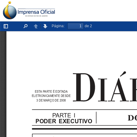
Página:
de 2
Exibir/ocultar
Localizar
Anterior
Próxima
painel
ESTA PARTE É EDITADA
ELETRONICAMENTE DESDE
3 DE MARÇO DE 2008
PARTE  I
PODER  EXECUTIVO