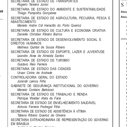
SECRETARIA  DE  ESTADO  DE  TRANSPORTES
S
Rogerio  Teixeira  Junior
SECRETARIA  DE  ESTADO  DO  AMBIENTE  E  SUSTENTABILIDADE
va
Atos 
Thiago  Pampolha  Gonçalves
Atos
SECRETARIA  DE  ESTADO  DE  AGRICULTURA,  PECUÁRIA,  PESCA  E
ABASTECIMENTO
Marcelo  Andre  Cid  Heraclito  do  Porto  Queiroz
SECRETARIA  DE  ESTADO  DE  CULTURA  E  ECONOMIA  CRIATIVA
Danielle  Christian  Ribeiro  Barros
SECRETARIA  DE  ESTADO  DE  DESENVOLVIMENTO  SOCIAL  E
DIREITOS  HUMANOS
Matheus  Quintal  de  Sousa  Ribeiro
SECRETARIA  DE  ESTADO  DE  ESPORTE,  LAZER  E  JUVENTUDE
Leandro  Alves  de  Almeida  Santos
SECRETARIA  DE  ESTADO  DE  TURISMO
Gustavo  Reis  Ferreira
SECRETARIA  DE  ESTADO  DAS  CIDADES
Uruan  Cintra  de  Andrade
,
CONTROLADORIA  GERAL  DO  ESTADO
Jurandir  Lemos  Filho
GABINETE  DE  SEGURANÇA  INSTITUCIONAL  DO  GOVERNO
Marcelo  Cordeiro  Bertolucci
SECRETARIA  DE  ESTADO  DE  TRABALHO  E  RENDA
W
Patrique
elber  Atela  de  Faria
SECRETARIA  DE  ESTADO  DE  ENVELHECIMENTO  SAUDÁVEL
Antonio  Ferreira  Pedregal  Filho
SECRETARIA  DE  ESTADO  DE  ASSISTÊNCIA  À  VÍTIMA
Tatiana  Ribeiro  Queiroz  de  Oliveira
SECRETARIA  EXTRAORDINÁRIA  DE  REPRESENTAÇÃO  DO  GOVERNO
EM  BRASÍLIA