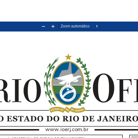
Diminuir
Aumentar
zoom
zoom