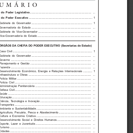
UMÁRIO
............................................................... 
 do  Poder  Legislativo
...
.................................................................
  do  Poder  Executivo
1
.............................................................. 
Gabinete  do  Governador
1
............................................................. 
Governadoria  do  Estado
...
...................................................... 
Gabinete  do  Vice-Governador
...
....................................................... 
Vice-Governadoria  do  Estado
...
ÓRGÃOS  DA  CHEFIA  DO  PODER  EXECUTIVO  (Secretarias  de  Estado)
................................................................................. 
Casa  Civil
1
............................................................. 
Gabinete  do  Governador
...
.................................................................................. 
Governo 
...
.............................................................. 
Planejamento  e  Gestão
...
.................................................................................. 
Fazenda 
...
......... 
Desenvolvimento  Econômico,  Energia  e  Relações  Internacionais
1
................................................................ 
Infraestrutura  e  Obras
...
............................................................................ 
Polícia  Militar
...
.............................................................................. 
Polícia  Civil
...
......................................................... 
Administração  Penitenciária
...
.............................................................................. 
Defesa  Civil
...
..................................................................................... 
Saúde 
...
................................................................................. 
Educação 
...
.................................................... 
Ciência,  Tecnologia  e  Inovação
...
.............................................................................. 
Transportes 
...
........................................................ 
Ambiente  e  Sustentabilidade
...
................................. 
Agricultura,  Pecuária,  Pesca  e  Abastecimento
...
........................................................ 
Cultura  e  Economia  Criativa
...
................................... 
Desenvolvimento  Social  e  Direitos  Humanos
...
......................................................... 
Esporte,  Lazer  e  Juventude
...
................................................................................... 
Turismo 
...
................................................................................... 
Cidades 
...