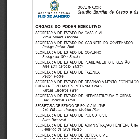
GOVERNADOR
Cláudio  Bomfim  de  Castro  e  Sil
ÓRGÃOS  DO  PODER  EXECUTIVO
SECRETARIA  DE  ESTADO  DA  CASA  CIVIL
Nicola  Moreira  Miccione
SECRETARIA  DE  ESTADO  DO  GABINETE  DO  GOVERNADOR
Rodrigo  Ratkus  Abel
SECRETARIA  DE  ESTADO  DE  GOVERNO
Rodrigo  da  Silva  Bacellar
SECRETARIA  DE  ESTADO  DE  PLANEJAMENTO  E  GESTÃO
José  Luis  Cardoso  Zamith
SECRETARIA  DE  ESTADO  DE  FAZENDA
Nelson  Rocha
SECRETARIA  DE  ESTADO  DE  DESENVOLVIMENTO  ECONÔMICO
ENERGIA  E  RELAÇÕES  INTERNACIONAIS
Vinícius  Medeiros  Farah
SECRETARIA  DE  ESTADO  DE  INFRAESTRUTURA  E  OBRAS
Max  Rodrigues  Lemos
SECRETARIA DE ESTADO DE POLÍCIA MILITAR
Cel.  PM
Luiz  Henrique  Marinho  Pires
SECRETARIA  DE  ESTADO  DE  POLÍCIA  CIVIL
Allan  Turnowski
SECRETARIA  DE  ESTADO  DE  ADMINISTRAÇÃO  PENITENCIÁRIA
Fernando  da  Silva  Veloso
SECRETARIA  DE  ESTADO  DE  DEFESA  CIVIL