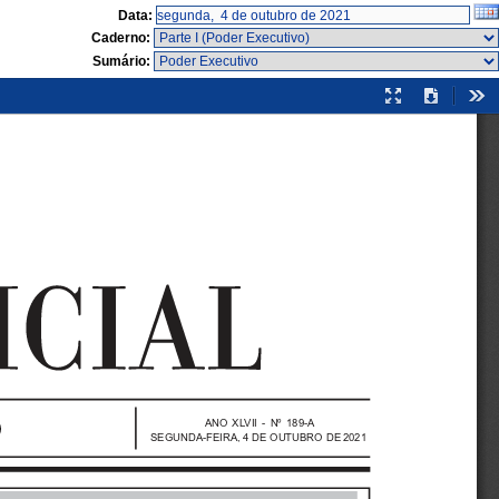
Data:
Caderno:
Sumário:
Modo
Download
Fer
de
apresentação
ANO  X LV I I   -  Nº  189-A
SEGUNDA-FEIRA, 4 DE OUTUBRO DE 2021