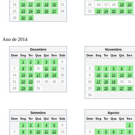
15
16
17
18
19
20
21
15
16
17
18
19
20
22
23
24
25
26
27
28
22
23
24
25
26
27
29
30
31
Ano de 2014
Dezembro
Novembro
Dom
Seg
Ter
Qua
Qui
Sex
Sab
Dom
Seg
Ter
Qua
Qui
Sex
1
2
3
4
5
6
7
8
9
10
11
12
13
2
3
4
5
6
7
14
15
16
17
18
19
20
9
10
11
12
13
14
21
22
23
24
25
26
27
16
17
18
19
20
21
28
29
30
31
23
24
25
26
27
28
30
Setembro
Agosto
Dom
Seg
Ter
Qua
Qui
Sex
Sab
Dom
Seg
Ter
Qua
Qui
Sex
1
2
3
4
5
6
1
7
8
9
10
11
12
13
3
4
5
6
7
8