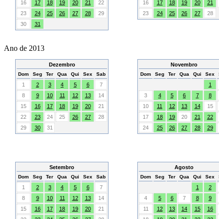
16
17
18
19
20
21
22
16
17
18
19
20
21
23
24
25
26
27
28
29
23
24
25
26
27
28
30
31
Ano de 2013
Dezembro
Novembro
Dom
Seg
Ter
Qua
Qui
Sex
Sab
Dom
Seg
Ter
Qua
Qui
Sex
1
2
3
4
5
6
7
1
8
9
10
11
12
13
14
3
4
5
6
7
8
15
16
17
18
19
20
21
10
11
12
13
14
15
22
23
24
25
26
27
28
17
18
19
20
21
22
29
30
31
24
25
26
27
28
29
Setembro
Agosto
Dom
Seg
Ter
Qua
Qui
Sex
Sab
Dom
Seg
Ter
Qua
Qui
Sex
1
2
3
4
5
6
7
1
2
8
9
10
11
12
13
14
4
5
6
7
8
9
15
16
17
18
19
20
21
11
12
13
14
15
16