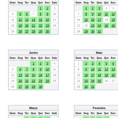
Dom
Seg
Ter
Qua
Qui
Sex
Sab
Dom
Seg
Ter
Qua
Qui
Sex
1
2
3
1
2
3
4
5
4
5
6
7
8
9
10
7
8
9
10
11
12
11
12
13
14
15
16
17
14
15
16
17
18
19
18
19
20
21
22
23
24
21
22
23
24
25
26
25
26
27
28
29
30
28
29
30
31
Junho
Maio
Dom
Seg
Ter
Qua
Qui
Sex
Sab
Dom
Seg
Ter
Qua
Qui
Sex
1
2
3
4
1
2
3
4
5
6
5
6
7
8
9
10
11
8
9
10
11
12
13
12
13
14
15
16
17
18
15
16
17
18
19
20
19
20
21
22
23
24
25
22
23
24
25
26
27
26
27
28
29
30
29
30
31
Março
Fevereiro
Dom
Seg
Ter
Qua
Qui
Sex
Sab
Dom
Seg
Ter
Qua
Qui
Sex