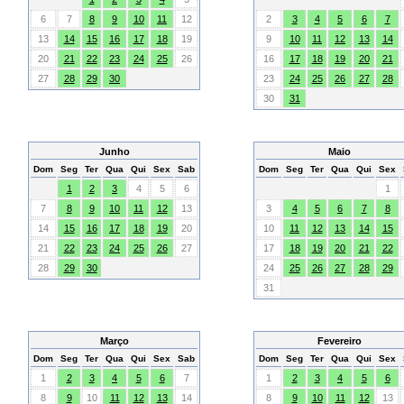
6
7
8
9
10
11
12
2
3
4
5
6
7
13
14
15
16
17
18
19
9
10
11
12
13
14
20
21
22
23
24
25
26
16
17
18
19
20
21
27
28
29
30
23
24
25
26
27
28
30
31
Junho
Maio
Dom
Seg
Ter
Qua
Qui
Sex
Sab
Dom
Seg
Ter
Qua
Qui
Sex
1
2
3
4
5
6
1
7
8
9
10
11
12
13
3
4
5
6
7
8
14
15
16
17
18
19
20
10
11
12
13
14
15
21
22
23
24
25
26
27
17
18
19
20
21
22
28
29
30
24
25
26
27
28
29
31
Março
Fevereiro
Dom
Seg
Ter
Qua
Qui
Sex
Sab
Dom
Seg
Ter
Qua
Qui
Sex
1
2
3
4
5
6
7
1
2
3
4
5
6
8
9
10
11
12
13
14
8
9
10
11
12
13