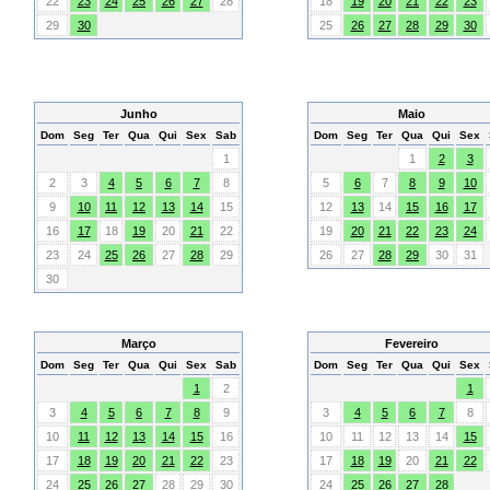
22
23
24
25
26
27
28
18
19
20
21
22
23
29
30
25
26
27
28
29
30
Junho
Maio
Dom
Seg
Ter
Qua
Qui
Sex
Sab
Dom
Seg
Ter
Qua
Qui
Sex
1
1
2
3
2
3
4
5
6
7
8
5
6
7
8
9
10
9
10
11
12
13
14
15
12
13
14
15
16
17
16
17
18
19
20
21
22
19
20
21
22
23
24
23
24
25
26
27
28
29
26
27
28
29
30
31
30
Março
Fevereiro
Dom
Seg
Ter
Qua
Qui
Sex
Sab
Dom
Seg
Ter
Qua
Qui
Sex
1
2
1
3
4
5
6
7
8
9
3
4
5
6
7
8
10
11
12
13
14
15
16
10
11
12
13
14
15
17
18
19
20
21
22
23
17
18
19
20
21
22
24
25
26
27
28
29
30
24
25
26
27
28