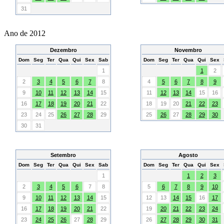
31
Ano de 2012
Dezembro
Novembro
Dom
Seg
Ter
Qua
Qui
Sex
Sab
Dom
Seg
Ter
Qua
Qui
Sex
1
1
2
2
3
4
5
6
7
8
4
5
6
7
8
9
9
10
11
12
13
14
15
11
12
13
14
15
16
16
17
18
19
20
21
22
18
19
20
21
22
23
23
24
25
26
27
28
29
25
26
27
28
29
30
30
31
Setembro
Agosto
Dom
Seg
Ter
Qua
Qui
Sex
Sab
Dom
Seg
Ter
Qua
Qui
Sex
1
1
2
3
2
3
4
5
6
7
8
5
6
7
8
9
10
9
10
11
12
13
14
15
12
13
14
15
16
17
16
17
18
19
20
21
22
19
20
21
22
23
24
23
24
25
26
27
28
29
26
27
28
29
30
31