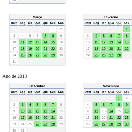
Março
Fevereiro
Dom
Seg
Ter
Qua
Qui
Sex
Sab
Dom
Seg
Ter
Qua
Qui
Sex
1
2
1
3
4
5
6
7
8
9
3
4
5
6
7
8
10
11
12
13
14
15
16
10
11
12
13
14
15
17
18
19
20
21
22
23
17
18
19
20
21
22
24
25
26
27
28
29
30
24
25
26
27
28
31
Ano de 2018
Dezembro
Novembro
Dom
Seg
Ter
Qua
Qui
Sex
Sab
Dom
Seg
Ter
Qua
Qui
Sex
1
1
2
2
3
4
5
6
7
8
4
5
6
7
8
9
9
10
11
12
13
14
15
11
12
13
14
15
16
16
17
18
19
20
21
22
18
19
20
21
22
23
23
24
25
26
27
28
29
25
26
27
28
29
30
30
31