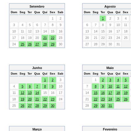
Setembro
Agosto
Dom
Seg
Ter
Qua
Qui
Sex
Sab
Dom
Seg
Ter
Qua
Qui
Sex
1
2
1
2
3
4
3
4
5
6
7
8
9
6
7
8
9
10
11
10
11
12
13
14
15
16
13
14
15
16
17
18
17
18
19
20
21
22
23
20
21
22
23
24
25
24
25
26
27
28
29
30
27
28
29
30
31
Junho
Maio
Dom
Seg
Ter
Qua
Qui
Sex
Sab
Dom
Seg
Ter
Qua
Qui
Sex
1
2
3
1
2
3
4
5
4
5
6
7
8
9
10
7
8
9
10
11
12
11
12
13
14
15
16
17
14
15
16
17
18
19
18
19
20
21
22
23
24
21
22
23
24
25
26
25
26
27
28
29
30
28
29
30
31
Março
Fevereiro