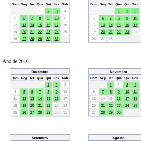
Dom
Seg
Ter
Qua
Qui
Sex
Sab
Dom
Seg
Ter
Qua
Qui
Sex
1
2
3
4
1
2
3
5
6
7
8
9
10
11
5
6
7
8
9
10
12
13
14
15
16
17
18
12
13
14
15
16
17
19
20
21
22
23
24
25
19
20
21
22
23
24
26
27
28
29
30
31
26
27
28
Ano de 2016
Dezembro
Novembro
Dom
Seg
Ter
Qua
Qui
Sex
Sab
Dom
Seg
Ter
Qua
Qui
Sex
1
2
3
1
2
3
4
4
5
6
7
8
9
10
6
7
8
9
10
11
11
12
13
14
15
16
17
13
14
15
16
17
18
18
19
20
21
22
23
24
20
21
22
23
24
25
25
26
27
28
29
30
31
27
28
29
30
Setembro
Agosto