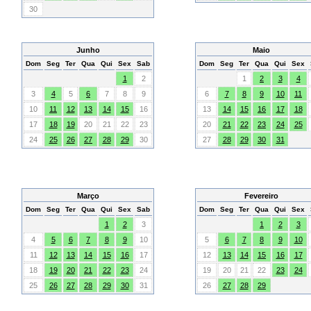
30
Junho
Maio
Dom
Seg
Ter
Qua
Qui
Sex
Sab
Dom
Seg
Ter
Qua
Qui
Sex
1
2
1
2
3
4
3
4
5
6
7
8
9
6
7
8
9
10
11
10
11
12
13
14
15
16
13
14
15
16
17
18
17
18
19
20
21
22
23
20
21
22
23
24
25
24
25
26
27
28
29
30
27
28
29
30
31
Março
Fevereiro
Dom
Seg
Ter
Qua
Qui
Sex
Sab
Dom
Seg
Ter
Qua
Qui
Sex
1
2
3
1
2
3
4
5
6
7
8
9
10
5
6
7
8
9
10
11
12
13
14
15
16
17
12
13
14
15
16
17
18
19
20
21
22
23
24
19
20
21
22
23
24
25
26
27
28
29
30
31
26
27
28
29