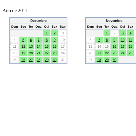
Ano de 2011
Dezembro
Novembro
Dom
Seg
Ter
Qua
Qui
Sex
Sab
Dom
Seg
Ter
Qua
Qui
Sex
1
2
3
1
2
3
4
4
5
6
7
8
9
10
6
7
8
9
10
11
11
12
13
14
15
16
17
13
14
15
16
17
18
18
19
20
21
22
23
24
20
21
22
23
24
25
25
26
27
28
29
30
31
27
28
29
30