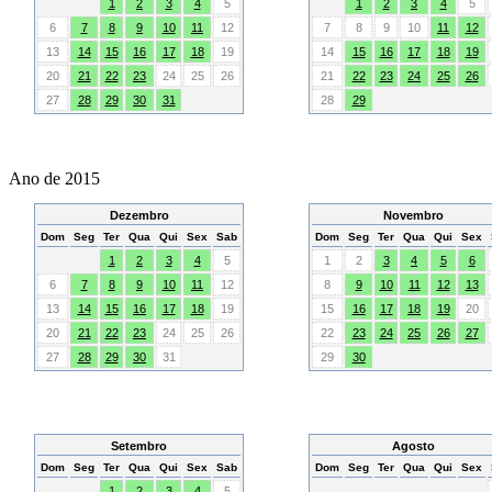
1
2
3
4
5
1
2
3
4
5
6
7
8
9
10
11
12
7
8
9
10
11
12
13
14
15
16
17
18
19
14
15
16
17
18
19
20
21
22
23
24
25
26
21
22
23
24
25
26
27
28
29
30
31
28
29
Ano de 2015
Dezembro
Novembro
Dom
Seg
Ter
Qua
Qui
Sex
Sab
Dom
Seg
Ter
Qua
Qui
Sex
1
2
3
4
5
1
2
3
4
5
6
6
7
8
9
10
11
12
8
9
10
11
12
13
13
14
15
16
17
18
19
15
16
17
18
19
20
20
21
22
23
24
25
26
22
23
24
25
26
27
27
28
29
30
31
29
30
Setembro
Agosto
Dom
Seg
Ter
Qua
Qui
Sex
Sab
Dom
Seg
Ter
Qua
Qui
Sex
1
2
3
4
5