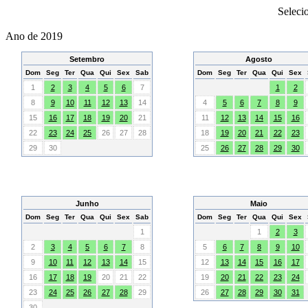
Seleci
Ano de 2019
Setembro
Agosto
Dom
Seg
Ter
Qua
Qui
Sex
Sab
Dom
Seg
Ter
Qua
Qui
Sex
1
2
3
4
5
6
7
1
2
8
9
10
11
12
13
14
4
5
6
7
8
9
15
16
17
18
19
20
21
11
12
13
14
15
16
22
23
24
25
26
27
28
18
19
20
21
22
23
29
30
25
26
27
28
29
30
Junho
Maio
Dom
Seg
Ter
Qua
Qui
Sex
Sab
Dom
Seg
Ter
Qua
Qui
Sex
1
1
2
3
2
3
4
5
6
7
8
5
6
7
8
9
10
9
10
11
12
13
14
15
12
13
14
15
16
17
16
17
18
19
20
21
22
19
20
21
22
23
24
23
24
25
26
27
28
29
26
27
28
29
30
31
30