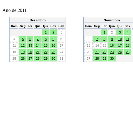
Ano de 2011
Dezembro
Novembro
Dom
Seg
Ter
Qua
Qui
Sex
Sab
Dom
Seg
Ter
Qua
Qui
Sex
1
2
3
1
2
3
4
4
5
6
7
8
9
10
6
7
8
9
10
11
11
12
13
14
15
16
17
13
14
15
16
17
18
18
19
20
21
22
23
24
20
21
22
23
24
25
25
26
27
28
29
30
31
27
28
29
30