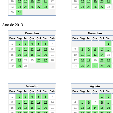
16
17
18
19
20
21
22
16
17
18
19
20
21
23
24
25
26
27
28
29
23
24
25
26
27
28
30
31
Ano de 2013
Dezembro
Novembro
Dom
Seg
Ter
Qua
Qui
Sex
Sab
Dom
Seg
Ter
Qua
Qui
Sex
1
2
3
4
5
6
7
1
8
9
10
11
12
13
14
3
4
5
6
7
8
15
16
17
18
19
20
21
10
11
12
13
14
15
22
23
24
25
26
27
28
17
18
19
20
21
22
29
30
31
24
25
26
27
28
29
Setembro
Agosto
Dom
Seg
Ter
Qua
Qui
Sex
Sab
Dom
Seg
Ter
Qua
Qui
Sex
1
2
3
4
5
6
7
1
2
8
9
10
11
12
13
14
4
5
6
7
8
9
15
16
17
18
19
20
21
11
12
13
14
15
16