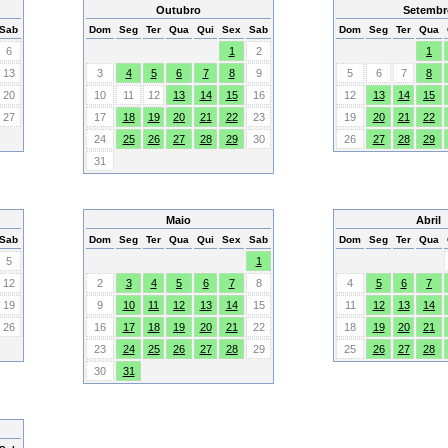
Outubro
Setembr
Sab
Dom
Seg
Ter
Qua
Qui
Sex
Sab
Dom
Seg
Ter
Qua
6
1
2
1
13
3
4
5
6
7
8
9
5
6
7
8
20
10
11
12
13
14
15
16
12
13
14
15
27
17
18
19
20
21
22
23
19
20
21
22
24
25
26
27
28
29
30
26
27
28
29
31
Maio
Abril
Sab
Dom
Seg
Ter
Qua
Qui
Sex
Sab
Dom
Seg
Ter
Qua
5
1
12
2
3
4
5
6
7
8
4
5
6
7
19
9
10
11
12
13
14
15
11
12
13
14
26
16
17
18
19
20
21
22
18
19
20
21
23
24
25
26
27
28
29
25
26
27
28
30
31