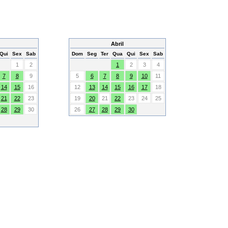
Abril
Qui
Sex
Sab
Dom
Seg
Ter
Qua
Qui
Sex
Sab
1
2
1
2
3
4
7
8
9
5
6
7
8
9
10
11
14
15
16
12
13
14
15
16
17
18
21
22
23
19
20
21
22
23
24
25
28
29
30
26
27
28
29
30