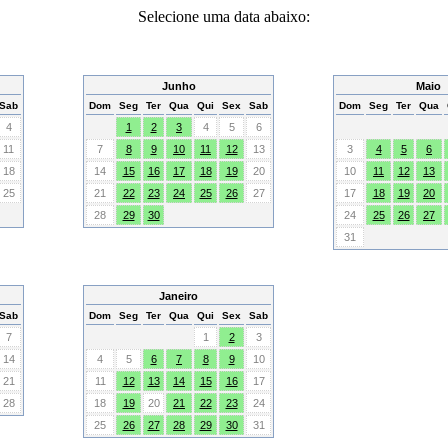
Selecione uma data abaixo:
Junho
Maio
Sab
Dom
Seg
Ter
Qua
Qui
Sex
Sab
Dom
Seg
Ter
Qua
4
1
2
3
4
5
6
11
7
8
9
10
11
12
13
3
4
5
6
18
14
15
16
17
18
19
20
10
11
12
13
25
21
22
23
24
25
26
27
17
18
19
20
28
29
30
24
25
26
27
31
Janeiro
Sab
Dom
Seg
Ter
Qua
Qui
Sex
Sab
7
1
2
3
14
4
5
6
7
8
9
10
21
11
12
13
14
15
16
17
28
18
19
20
21
22
23
24
25
26
27
28
29
30
31