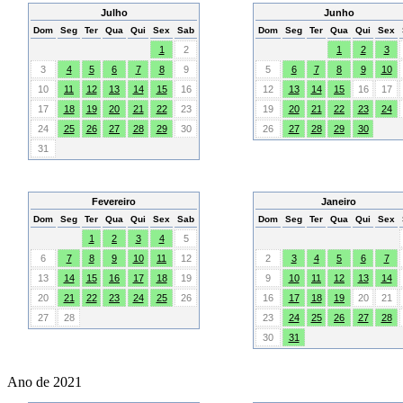
Julho
Junho
Dom
Seg
Ter
Qua
Qui
Sex
Sab
Dom
Seg
Ter
Qua
Qui
Sex
1
2
1
2
3
3
4
5
6
7
8
9
5
6
7
8
9
10
10
11
12
13
14
15
16
12
13
14
15
16
17
17
18
19
20
21
22
23
19
20
21
22
23
24
24
25
26
27
28
29
30
26
27
28
29
30
31
Fevereiro
Janeiro
Dom
Seg
Ter
Qua
Qui
Sex
Sab
Dom
Seg
Ter
Qua
Qui
Sex
1
2
3
4
5
6
7
8
9
10
11
12
2
3
4
5
6
7
13
14
15
16
17
18
19
9
10
11
12
13
14
20
21
22
23
24
25
26
16
17
18
19
20
21
27
28
23
24
25
26
27
28
30
31
Ano de 2021