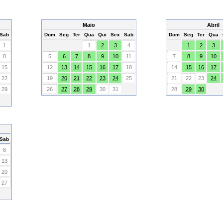
Maio
Abril
Sab
Dom
Seg
Ter
Qua
Qui
Sex
Sab
Dom
Seg
Ter
Qua
1
1
2
3
4
1
2
3
8
5
6
7
8
9
10
11
7
8
9
10
15
12
13
14
15
16
17
18
14
15
16
17
22
19
20
21
22
23
24
25
21
22
23
24
29
26
27
28
29
30
31
28
29
30
Sab
6
13
20
27