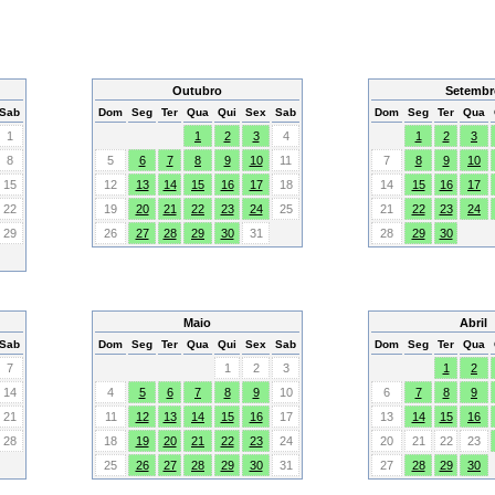
Outubro
Setembr
Sab
Dom
Seg
Ter
Qua
Qui
Sex
Sab
Dom
Seg
Ter
Qua
1
1
2
3
4
1
2
3
8
5
6
7
8
9
10
11
7
8
9
10
15
12
13
14
15
16
17
18
14
15
16
17
22
19
20
21
22
23
24
25
21
22
23
24
29
26
27
28
29
30
31
28
29
30
Maio
Abril
Sab
Dom
Seg
Ter
Qua
Qui
Sex
Sab
Dom
Seg
Ter
Qua
7
1
2
3
1
2
14
4
5
6
7
8
9
10
6
7
8
9
21
11
12
13
14
15
16
17
13
14
15
16
28
18
19
20
21
22
23
24
20
21
22
23
25
26
27
28
29
30
31
27
28
29
30