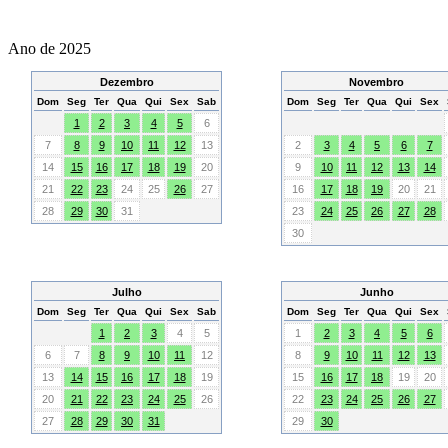
Ano de 2025
Dezembro
Novembro
Dom
Seg
Ter
Qua
Qui
Sex
Sab
Dom
Seg
Ter
Qua
Qui
Sex
1
2
3
4
5
6
7
8
9
10
11
12
13
2
3
4
5
6
7
14
15
16
17
18
19
20
9
10
11
12
13
14
21
22
23
24
25
26
27
16
17
18
19
20
21
28
29
30
31
23
24
25
26
27
28
30
Julho
Junho
Dom
Seg
Ter
Qua
Qui
Sex
Sab
Dom
Seg
Ter
Qua
Qui
Sex
1
2
3
4
5
1
2
3
4
5
6
6
7
8
9
10
11
12
8
9
10
11
12
13
13
14
15
16
17
18
19
15
16
17
18
19
20
20
21
22
23
24
25
26
22
23
24
25
26
27
27
28
29
30
31
29
30