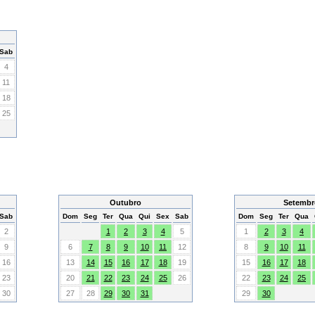
Sab
4
11
18
25
Outubro
Setembr
Sab
Dom
Seg
Ter
Qua
Qui
Sex
Sab
Dom
Seg
Ter
Qua
2
1
2
3
4
5
1
2
3
4
9
6
7
8
9
10
11
12
8
9
10
11
16
13
14
15
16
17
18
19
15
16
17
18
23
20
21
22
23
24
25
26
22
23
24
25
30
27
28
29
30
31
29
30