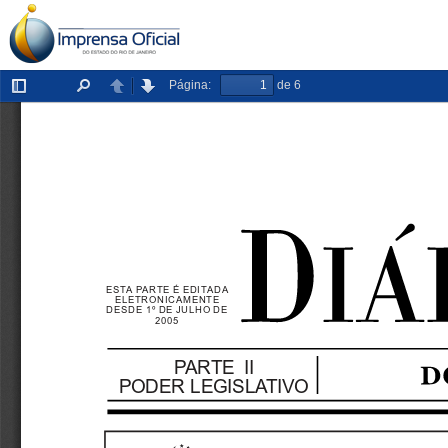
Página:
de 6
Exibir/ocultar
Localizar
Anterior
Próxima
painel
ESTA PARTE É EDITADA
ELETRONICAMENTE
DESDE 1º DE JULHO DE
2005
PARTE  II
PODER LEGISLATIVO