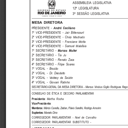
ASSEMBLEIA LEGISLATIVA
12ª LEGISLATURA
3ª SESSÃO LEGISLATIVA
MESA  DIRETORA
André  Ceciliano
PRESIDENTE -
1º VICE-PRESIDENTE -
Jair Bittencourt
2º VICE-PRESIDENTE -
Chico Machado
3º VICE-PRESIDENTE -
Franciane Motta
4º VICE-PRESIDENTE -
Samuel Malafaia
Marcos  Muller
1º SECRETÁRIO -
2º SECRETÁRIO -
Tia Ju
3º SECRETÁRIO -
Renato Zaca
4º SECRETÁRIO -
Filipe Soares
1º VOGAL -
Brazão
2º VOGAL -
Dr. Deodalto
3º VOGAL -
Valdecy da Saúde
4º VOGAL -
Giovani Ratinho
SECRETÁRIO-GERAL DA MESA DIRETORA -
Marcus Vinicius Giglio Rodrigues Rego
CONSELHO DE ÉTICA E DECORO PARLAMENTAR
Presidente:
Martha Rocha
Vice-Presidente:
Membros:
Márcio Canella, Zeidan, Flávio Serafini, Rodrigo Amorim
Suplentes:
Marcelo Dino
CORREGEDOR PARLAMENTAR -
Noel de Carvalho
CORREGEDOR PARLAMENTAR SUBSTITUTO -