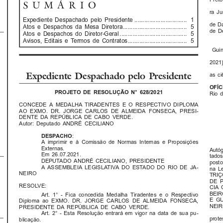
SUMÁRIO
ra  J
Expediente  Despachado  pelo  Presidente ................................   1
de  Da
Atos  e  Despachos  da  Mesa  Diretora.......................................   5
de  D
Atos  e  Despachos  do  Diretor-Geral .........................................   5
Avisos,  Editais  e  Termos  de  Contratos....................................   5
Guin
2021)
as  ci
Expediente Despachado pelo Presidente
OFÍCI
PROJETO  DE  RESOLUÇÃO  N°  628/2021
Rio  d
CONCEDE  A  MEDALHA  TIRADENTES  E  O  RESPECTIVO  DIPLOMA
AO  EXMO.  DR.  JORGE  CARLOS  DE  ALMEIDA  FONSECA,  PRESI-
DENTE  DA  REPÚBLICA  DE  CABO  VERDE.
Autor:  Deputado  ANDRÉ  CECILlANO
:
D E S PA C H O 
A  imprimir  e  à  Comissão  de  Normas  Internas  e  Proposições
Externas.
Autóg
Em  26.07.2021.
tados
DEPUTADO  ANDRÉ  CECILIANO,  PRESIDENTE
posto 
A  ASSEMBLEIA  LEGISLATIVA  DO  ESTADO  DO  RIO  DE  JA-
na  L
NEIRO
TRIÇ
DE  
R E S O LV E :
CIA  
BEIR
Art.  1°  -  Fica  concedida  Medalha  Tiradentes  e  o  Respectivo
E  G
Diploma  ao  EXMO.  DR.  JORGE  CARLOS  DE  ALMEIDA  FONSECA,
NEIR
PRESIDENTE  DA  REPÚBLICA  DE  CABO  VERDE.
Art.  2°  -  Esta  Resolução  entrará  em  vigor  na  data  de  sua  pu-
prote
blicação.