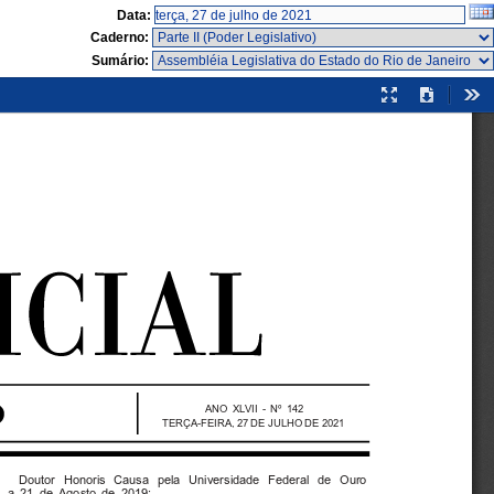
Data:
Caderno:
Sumário:
Modo
Download
Fer
de
apresentação
ANO  X LV I I   -  Nº  142
TERÇA-FEIRA, 27 DE  JULHO DE 2021
Doutor  Honoris  Causa  pela  Universidade  Federal  de  Ouro
  a  21  de  Agosto  de  2019;