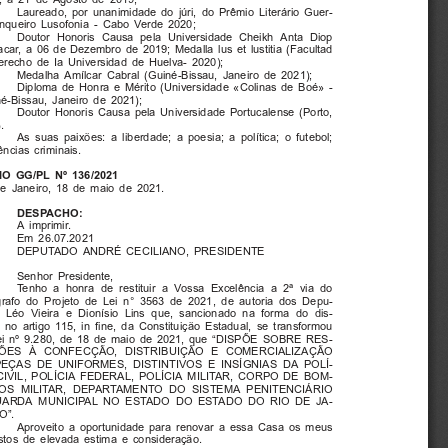
Laureado,  por  unanimidade  do  júri,  do  Prêmio  Literário  Guer-
unqueiro  Lusofonia  -  Cabo  Verde  2020;
Doutor  Honoris  Causa  pela  Universidade  Cheikh  Anta  Diop
car,  a  06  de  Dezembro  de  2019;  Medalla  lus  et  lustitia  (Facultad
erecho  de  Ia  Universidad  de  Huelva-  2020);
Medalha  Amílcar  Cabral  (Guiné-Bissau,  Janeiro  de  2021);
Diploma  de  Honra  e  Mérito  (Universidade  «Colinas  de  Boé»  -
é-Bissau,  Janeiro  de  2021);
Doutor  Honoris  Causa  pela  Universidade  Portucalense  (Porto,
.
As  suas  paixões:  a  liberdade;  a  poesia;  a  política;  o  futebol;
ências  criminais.
O  GG/PL  Nº  136/2021
e  Janeiro,  18  de  maio  de  2021.
D E S PA C H O :
A  imprimir.
Em  26.07.2021
DEPUTADO  ANDRÉ  CECILIANO,  PRESIDENTE
Senhor  Presidente,
Tenho  a  honra  de  restituir  a  Vossa  Excelência  a  2ª  via  do
rafo  do  Projeto  de  Lei  n°  3563  de  2021,  de  autoria  dos  Depu-
  Léo  Vieira  e  Dionísio  Lins  que,  sancionado  na  forma  do  dis-
 no  artigo  115,  in  fine,  da  Constituição  Estadual,  se  transformou
ei  nº  9.280,  de  18  de  maio  de  2021,  que  “DISPÕE  SOBRE  RES-
ÕES  À  CONFECÇÃO,  DISTRIBUIÇÃO  E  COMERCIALIZAÇÃO
PEÇAS  DE  UNIFORMES,  DISTINTIVOS  E  INSÍGNIAS  DA  POLÍ-
CIVIL,  POLÍCIA  FEDERAL,  POLÍCIA  MILITAR,  CORPO  DE  BOM-
OS  MILITAR,  DEPARTAMENTO  DO  SISTEMA  PENITENCIÁRIO
UARDA  MUNICIPAL  NO  ESTADO  DO  ESTADO  DO  RIO  DE  JA-
O”.
Aproveito  a  oportunidade  para  renovar  a  essa  Casa  os  meus
stos  de  elevada  estima  e  consideração.