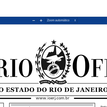
Diminuir
Aumentar
zoom
zoom
Preto,